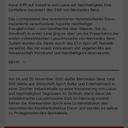
Kunst trifft auf Industrie und Luxus auf Nachhaltigkeit. Eine
Lichtshow inszeniert den EQS von Mercedes Benz.
Jetzt Mitglied werden
Das Lichtspetakel des renommierten Künstlekollektiv Encor
inszenierte verschiedene Aspekte nachhaltiger
Energieformen – von Geothermie über Wasser- bis zu
Windkraft. In erster Linie ging es aber um die Präsentation der
ersten vollelektrischen Luxuslimousine von Mercedes Benz.
Zudem wurden die Gäste durch das
ETH
-Spin-off Tastelab
verwöhnt, das mit einem innovativen und veganen Mix aus
Wissenschaft, Kochkunst und Nachhaltigkeit überraschte.
MEHR
Am 24. und 25. November 2021 durfte Mercedes-Benz rund
200 Gäste aus Wirtschaft, Sport, Kultur und Entertainment in
einer Zürcher Industriehalle zu einer Inszenierung von Luxus
und Nachhaltigkeit begrüssen. Im Zentrum stand dabei die
vollelektrische Luxuslimousine
EQS
. Im Fahrzeug sitzend
fuhren die Anwesenden durch eine Lichtinstallation des
renommierten Künstlerkollektivs Encor und wurden so selbst
zu Protagonisten des Spektakels.