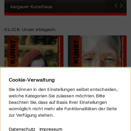
Erna Schillig - Wiederentdeckung einer
Künstlerin
Aargauer Kunsthaus
Gewerbemuseum Winterthur
Liste Art Fair Basel
Bündner Kunstmuseum
Künstler:innen Portraits
Junge Schweizer Kunst
Vögele Kultur Zentrum
Nidwaldner Museum
Haus für Kunst Uri
CLICK
Unser eMagazin
Cookie-Verwaltung
Sie können in den Einstellungen selbst entscheiden,
welche Kategorien Sie zulassen möchten. Bitte
beachten Sie, dass auf Basis Ihrer Einstellungen
womöglich nicht mehr alle Funktionalitäten der Seite
zur Verfügung stehen.
Datenschutz
Impressum