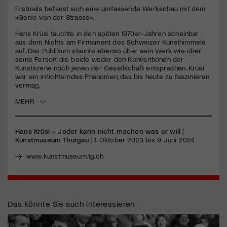
seconds
Erstmals befasst sich eine umfassende Werkschau mit dem
«Genie von der Strasse».
Jetzt Mitglied werden
Hans Krüsi tauchte in den späten 1970er-Jahren scheinbar
aus dem Nichts am Firmament des Schweizer Kunsthimmels
auf. Das Publikum staunte ebenso über sein Werk wie über
seine Person, die beide weder den Konventionen der
Kunstszene noch jenen der Gesellschaft entsprachen. Krüsi
war ein irrlichterndes Phänomen, das bis heute zu faszinieren
vermag.
MEHR
Hans Krüsi – Jeder kann nicht machen was er will
|
Kunstmuseum Thurgau
| 1. Oktober 2023 bis 9. Juni 2024
www.kunstmuseum.tg.ch
Das könnte Sie auch interessieren