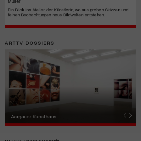
Müller
Ein Blick ins Atelier der Künstlerin, wo aus groben Skizzen und
feinen Beobachtungen neue Bildwelten entstehen.
ARTTV DOSSIERS
Erna Schillig - Wiederentdeckung einer
Künstlerin
Aargauer Kunsthaus
Gewerbemuseum Winterthur
Liste Art Fair Basel
Bündner Kunstmuseum
Künstler:innen Portraits
Junge Schweizer Kunst
Vögele Kultur Zentrum
Nidwaldner Museum
Haus für Kunst Uri
CLICK
Unser eMagazin