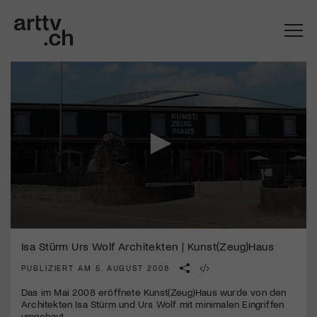
0
Mach mit: «Be Part of the Art»!
seconds
Isa Stürm Urs Wolf Architekten | Kunst(Zeug)Haus
of
4
PUBLIZIERT AM 5. AUGUST 2008
Engagiere dich als Kulturliebhaber:in, Kulturschaffende(r) oder
minutes,
Kulturinstitution und unterstütze unsere Arbeit.
5
Das im Mai 2008 eröffnete Kunst(Zeug)Haus wurde von den
Mit deiner Mitgliedschaft erhältst du kostenlosen Zugang zu
seconds
Architekten Isa Stürm und Urs Wolf mit minimalen Eingriffen
diversen Kulturevents.
umgebaut.