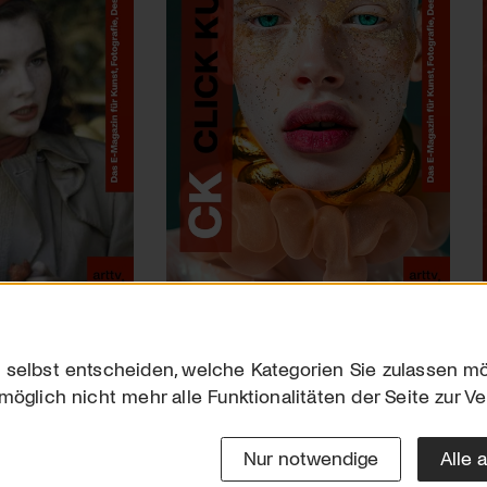
 selbst entscheiden, welche Kategorien Sie zulassen mö
möglich nicht mehr alle Funktionalitäten der Seite zur V
Downloads
Impres
Werben
Datensc
Nur notwendige
Alle 