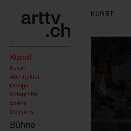
KUNST
Kunst
Kunst
Architektur
Design
Fotografie
Szene
Dossiers
Bühne