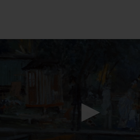
Mach mit: «Be Part of the Art»!
Engagiere dich als Kulturliebhaber:in, Kulturschaffende(r) oder