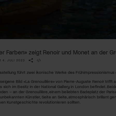
Kulturinstitution und unterstütze unsere Arbeit.
Mit deiner Mitgliedschaft erhältst du kostenlosen Zugang zu
diversen Kulturevents.
Jetzt Mitglied werden
er Farben» zeigt Renoir und Monet an der Gr
 4. JULI 2023
usstellung führt zwei ikonische Werke des Frühimpressionismus
igene Bild «La Grenouillère» von Pierre-Auguste Renoir trifft
 sich im Besitz in der National Gallery in London befindet. Be
nden – an der Grenouillère, einem beliebten Badeplatz der Paris
unbekannten Künstler, Seite an Seite, atmosphärisch brillant ge
en Kunstgeschichte revolutionieren sollten.