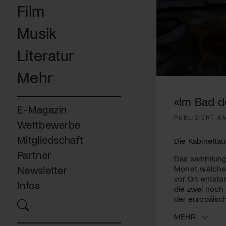
Film
Musik
Literatur
Mehr
0
seconds
of
«Im Bad d
4
E-Magazin
minutes,
PUBLIZIERT AM
40
Wettbewerbe
seconds
Volume
90%
Mitgliedschaft
Die Kabinetta
Partner
Das sammlungse
Monet, welches
Newsletter
vor Ort entsta
Infos
die zwei noch 
der europäisch
MEHR