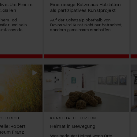
ive: Urs Frei im
Eine riesige Katze aus Holzlatten
 Gallen
als partizipatives Kunstprojekt
einem Tod
Auf der Schatzalp oberhalb von
tler und sein
Davos wird Kunst nicht nur betrachtet,
 umfassende
sondern gemeinsam erschaffen.
 GERTSCH
KUNSTHALLE LUZERN
elle: Robert
Heimat in Bewegung
seum Franz
Was bedeutet Heimat, wenn Orte,