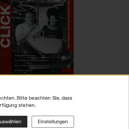
chten. Bitte beachten Sie, dass
erfügung stehen.
sum
hutz
auswählen
Einstellungen