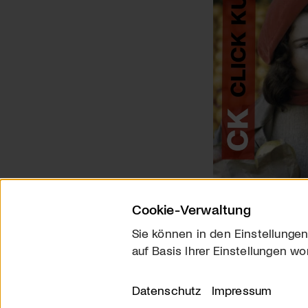
Cookie-Verwaltung
Sie können in den Einstellungen
auf Basis Ihrer Einstellungen wo
Über uns
Kontakt
Datenschutz
Impressum
© 2026 arttv.ch