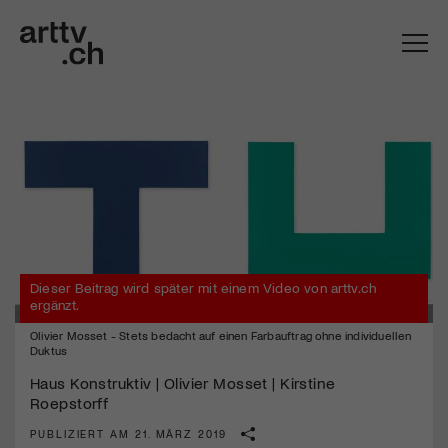
Dieser Beitrag wird später mit einem Video von arttv.ch
ergänzt.
Olivier Mosset - Stets bedacht auf einen Farbauftrag ohne individuellen
Mach mit: «Be Part of the Art»!
Duktus
Engagiere dich als Kulturliebhaber:in, Kulturschaffende(r) oder
Haus Konstruktiv | Olivier Mosset | Kirstine
Kulturinstitution und unterstütze unsere Arbeit.
Roepstorff
Mit deiner Mitgliedschaft erhältst du kostenlosen Zugang zu
PUBLIZIERT AM 21. MÄRZ 2019
diversen Kulturevents.