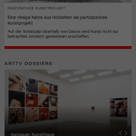
PARZIPATIVES KUNSTPROJEKT
Eine riesige Katze aus Holzlatten als partizipatives
Kunstprojekt
Auf der Schatzalp oberhalb von Davos wird Kunst nicht nur
betrachtet, sondern gemeinsam erschaffen.
ARTTV DOSSIERS
Erna Schillig - Wiederentdeckung einer
Künstlerin
Aargauer Kunsthaus
Gewerbemuseum Winterthur
Liste Art Fair Basel
Bündner Kunstmuseum
Künstler:innen Portraits
Junge Schweizer Kunst
Vögele Kultur Zentrum
Nidwaldner Museum
Haus für Kunst Uri