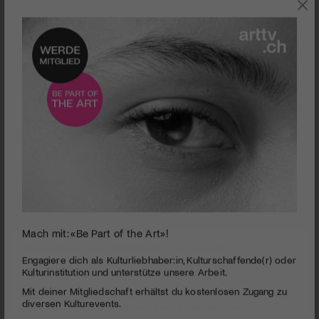
0
Mach mit: «Be Part of the Art»!
seconds
Haus eines Kunstsammlers | Luca Selva
of
4
PUBLIZIERT AM 21. OKTOBER 2010
Engagiere dich als Kulturliebhaber:in, Kulturschaffende(r) oder
minutes,
Kulturinstitution und unterstütze unsere Arbeit.
11
Wie Kunst und Wohnen sinnvoll vereint werden können, zeigt
Mit deiner Mitgliedschaft erhältst du kostenlosen Zugang zu
seconds
der Architekt Luca Selva an einem Einfamilienhaus in
diversen Kulturevents.
Binningen.