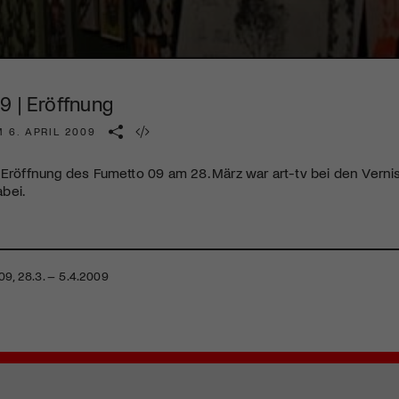
Kulturinstitution und unterstütze unsere Arbeit.
Mit deiner Mitgliedschaft erhältst du kostenlosen Zugang zu
diversen Kulturevents.
9 | Eröffnung
Jetzt Mitglied werden
 6. APRIL 2009
 Eröffnung des Fumetto 09 am 28. März war art-tv bei den Ver
bei.
09, 28.3. – 5.4.2009