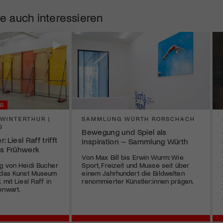
e auch interessieren
B
WINTERTHUR |
SAMMLUNG WÜRTH RORSCHACH
S
Bewegung und Spiel als
 Liesl Raff trifft
Inspiration – Sammlung Würth
rs Frühwerk
Von Max Bill bis Erwin Wurm: Wie
g von Heidi Bucher
Sport, Freizeit und Musse seit über
t das Kunst Museum
einem Jahrhundert die Bildwelten
 mit Liesl Raff in
renommierter Künstler:innen prägen.
enwart.