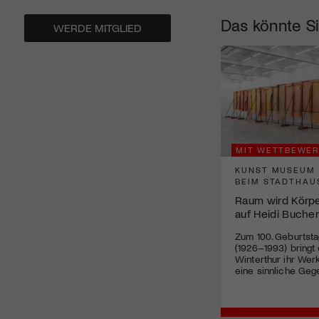
Das könnte Si
WERDE MITGLIED
MIT WETTBEWER
KUNST MUSEUM 
BEIM STADTHAU
Raum wird Körper:
auf Heidi Buche
Zum 100. Geburtsta
(1926–1993) bring
Winterthur ihr Werk
eine sinnliche Geg