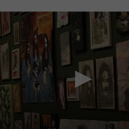
Mach mit: «Be Part of the Art»!
Engagiere dich als Kulturliebhaber:in, Kulturschaffende(r) oder