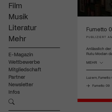
Film
Musik
0
seconds
Literatur
of
Fumetto 0
3
minutes,
Mehr
PUBLIZIERT AM
54
seconds
Volume
90%
Anlässlich der
Rutu Modan da
E-Magazin
Wettbewerbe
MEHR
Mitgliedschaft
Partner
Luzern, Fumetto 
Newsletter
Fumetto 09
Infos