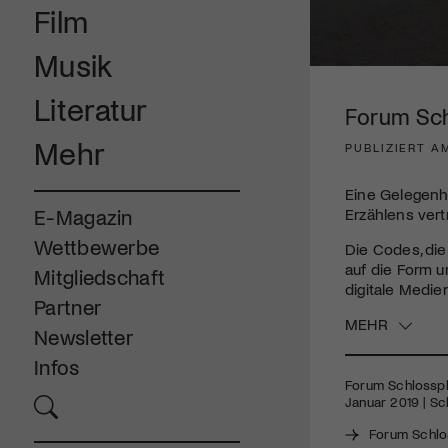
Film
Musik
0
seconds
Literatur
of
Forum Schl
2
minutes,
Mehr
PUBLIZIERT A
39
seconds
Volume
90%
Eine Gelegenhe
Erzählens vert
E-Magazin
Wettbewerbe
Die Codes, die
auf die Form u
Mitgliedschaft
digitale Medie
Partner
MEHR
Newsletter
Infos
Forum Schlossplat
Januar 2019 | S
Forum Schlo