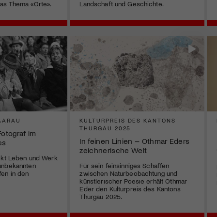
as Thema «Orte».
Landschaft und Geschichte.
AARAU
KULTURPREIS DES KANTONS
THURGAU 2025
Fotograf im
In feinen Linien – Othmar Eders
es
zeichnerische Welt
ückt Leben und Werk
unbekannten
Für sein feinsinniges Schaffen
fen in den
zwischen Naturbeobachtung und
künstlerischer Poesie erhält Othmar
Eder den Kulturpreis des Kantons
Thurgau 2025.