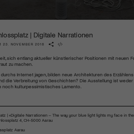
Kulturinstitution und unterstütze unsere Arbeit.
Mit deiner Mitgliedschaft erhältst du kostenlosen Zugang zu
diversen Kulturevents.
ossplatz | Digitale Narrationen
Jetzt Mitglied werden
M 23. NOVEMBER 2018
it, sich entlang aktueller künstlerischer Positionen mit neuen
raut zu machen.
 durchs Internet jagen, bilden neue Architekturen des Erzählen
nd die Verbreitung von Geschichten? Die Ausstellung ist weder 
n noch kulturpessimistisches Lamento.
z | «Digitale Narrationen – The way your blue light lights my face in the 
chlossplatz 4, CH-5000 Aarau
ssplatz Aarau