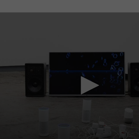
Mach mit: «Be Part of the Art»!
Engagiere dich als Kulturliebhaber:in, Kulturschaffende(r) oder