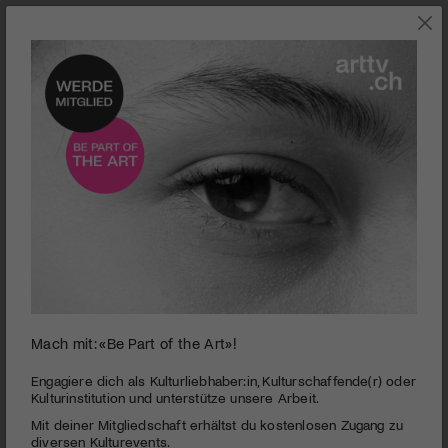
SZENE
Mach mit: «Be Part of the Art»!
0
seconds
Erna Schillig – Monografie
Engagiere dich als Kulturliebhaber:in, Kulturschaffende(r) oder
of
Kulturinstitution und unterstütze unsere Arbeit.
2
PUBLIZIERT AM 7. JULI 2025
Mit deiner Mitgliedschaft erhältst du kostenlosen Zugang zu
minutes,
42
diversen Kulturevents.
Das zu Unrecht in Vergessenheit geratene künstlerische