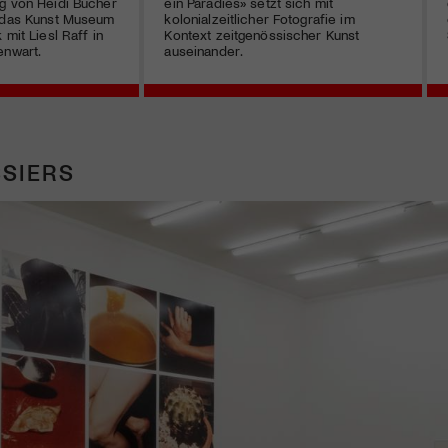
g von Heidi Bucher
ein Paradies» setzt sich mit
t das Kunst Museum
kolonialzeitlicher Fotografie im
 mit Liesl Raff in
Kontext zeitgenössischer Kunst
enwart.
auseinander.
SIERS