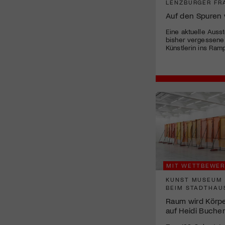
LENZBURGER F
Auf den Spuren 
Eine aktuelle Ausst
bisher vergessene
Künstlerin ins Ramp
MIT WETTBEWER
KUNST MUSEUM 
BEIM STADTHAU
Raum wird Körper:
auf Heidi Buche