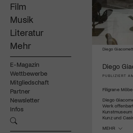
Film
Musik
Literatur
Mehr
​Diego Giacomet
E-Magazin
Diego Gia
Wettbewerbe
PUBLIZIERT AM
Mitgliedschaft
Filigrane Möbe
Partner
Newsletter
Diego Giacome
Werk offenbart
Infos
Kunstmuseum i
Kunz und Casim
MEHR