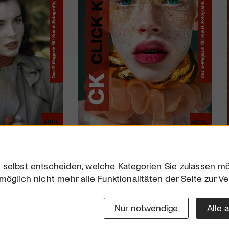
 selbst entscheiden, welche Kategorien Sie zulassen mö
möglich nicht mehr alle Funktionalitäten der Seite zur V
Downloads
Impres
Werben
Datensc
Nur notwendige
Alle 