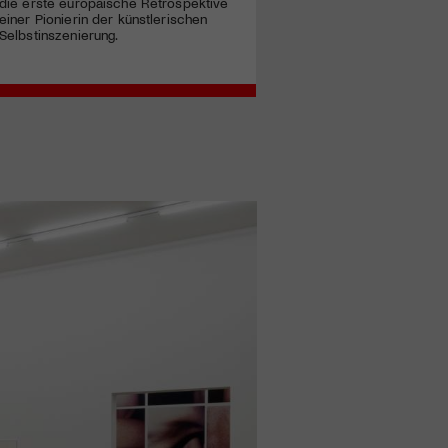
die erste europäische Retrospektive
einer Pionierin der künstlerischen
Selbstinszenierung.