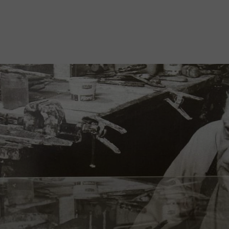
Mach mit: «Be Part of the Art»!
Engagiere dich als Kulturliebhaber:in, Kulturschaffende(r) oder