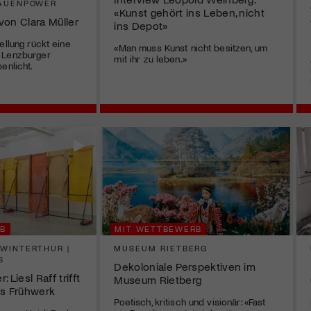
RAUENPOWER
«Kunst gehört ins Leben, nicht
von Clara Müller
ins Depot»
ellung rückt eine
«Man muss Kunst nicht besitzen, um
 Lenzburger
mit ihr zu leben.»
enlicht.
B
MIT WETTBEWERB
WINTERTHUR |
MUSEUM RIETBERG
S
Dekoloniale Perspektiven im
 Liesl Raff trifft
Museum Rietberg
rs Frühwerk
Poetisch, kritisch und visionär: «Fast