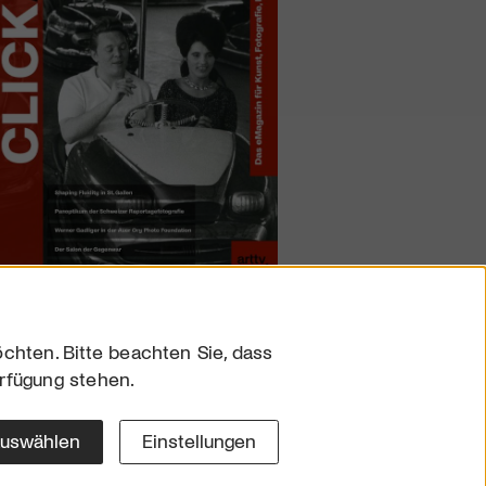
chten. Bitte beachten Sie, dass
erfügung stehen.
sum
hutz
auswählen
Einstellungen