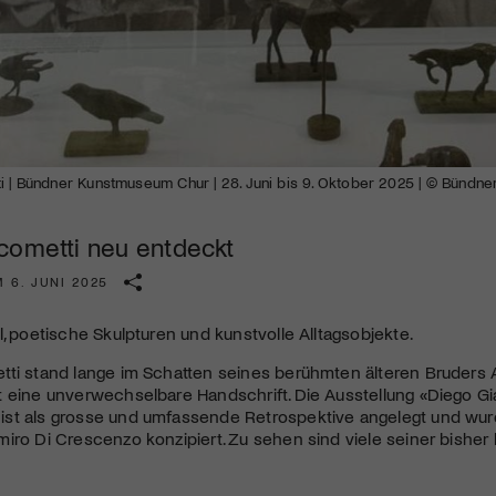
Kulturinstitution und unterstütze unsere Arbeit.
Mit deiner Mitgliedschaft erhältst du kostenlosen Zugang zu
diversen Kulturevents.
Jetzt Mitglied werden
ti | Bündner Kunstmuseum Chur | 28. Juni bis 9. Oktober 2025 | © Bünd
cometti neu entdeckt
 6. JUNI 2025
l, poetische Skulpturen und kunstvolle Alltagsobjekte.
tti stand lange im Schatten seines berühmten älteren Bruders 
 eine unverwechselbare Handschrift. Die Ausstellung «​Diego G
st als grosse und umfassende Retrospektive angelegt und wu
iro Di Crescenzo konzipiert. Zu sehen sind viele seiner bishe