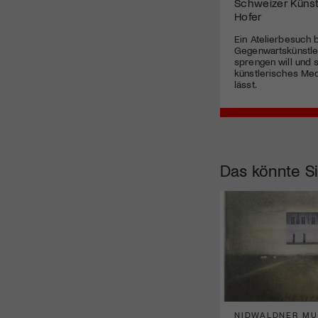
Schweizer Künst
Hofer
Ein Atelierbesuch 
Gegenwartskünstle
sprengen will und s
künstlerisches Me
lässt.
Das könnte Si
NIDWALDNER M