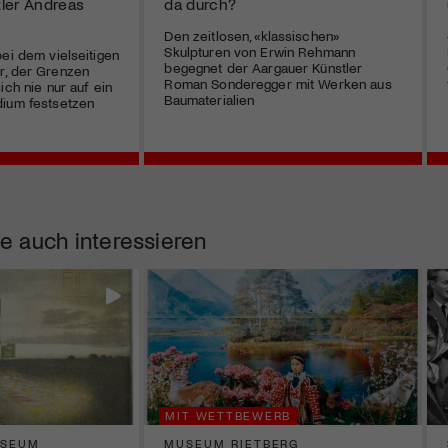
ler Andreas
da durch?
Den zeitlosen, «klassischen»
Skulpturen von Erwin Rehmann
bei dem vielseitigen
begegnet der Aargauer Künstler
r, der Grenzen
Roman Sonderegger mit Werken aus
ich nie nur auf ein
Baumaterialien
dium festsetzen
e auch interessieren
MIT WETTBEWERB
USEUM
MUSEUM RIETBERG