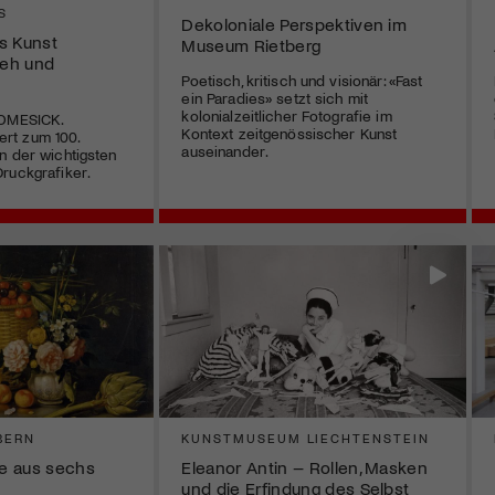
S
Dekoloniale Perspektiven im
s Kunst
Museum Rietberg
eh und
Poetisch, kritisch und visionär: «Fast
ein Paradies» setzt sich mit
kolonialzeitlicher Fotografie im
HOMESICK.
Kontext zeitgenössischer Kunst
rt zum 100.
auseinander.
n der wichtigsten
ruckgrafiker.
BERN
KUNSTMUSEUM LIECHTENSTEIN
e aus sechs
Eleanor Antin – Rollen, Masken
und die Erfindung des Selbst