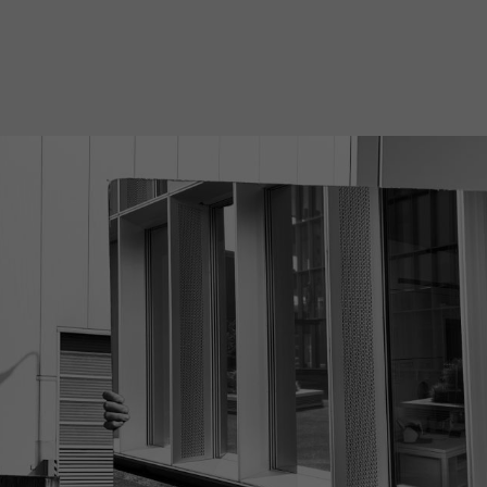
Mach mit: «Be Part of the Art»!
Engagiere dich als Kulturliebhaber:in, Kulturschaffende(r) oder