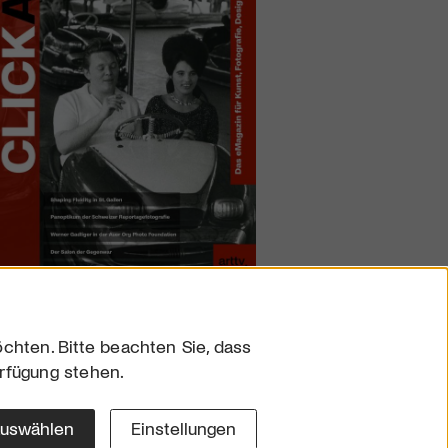
chten. Bitte beachten Sie, dass
erfügung stehen.
sum
hutz
auswählen
Einstellungen