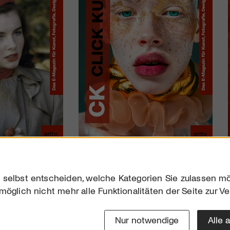
 selbst entscheiden, welche Kategorien Sie zulassen mö
möglich nicht mehr alle Funktionalitäten der Seite zur V
Downloads
Impres
Werben
Datensc
Nur notwendige
Alle 