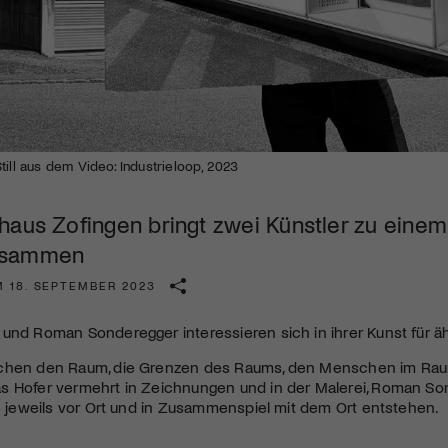
Kulturinstitution und unterstütze unsere Arbeit.
Mit deiner Mitgliedschaft erhältst du kostenlosen Zugang zu
diversen Kulturevents.
Jetzt Mitglied werden
till aus dem Video: Industrieloop, 2023
haus Zofingen bringt zwei Künstler zu eine
usammen
M 18. SEPTEMBER 2023
und Roman Sonderegger interessieren sich in ihrer Kunst für äh
uchen den Raum, die Grenzen des Raums, den Menschen im Ra
s Hofer vermehrt in Zeichnungen und in der Malerei, Roman So
ie jeweils vor Ort und in Zusammenspiel mit dem Ort entstehen.