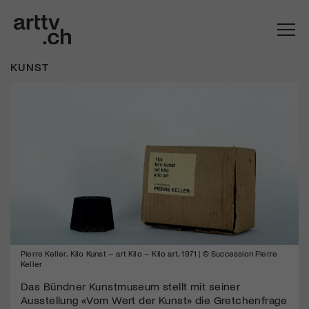
KUNST
Mach mit: «Be Part of the Art»!
Pierre Keller, Kilo Kunst – art Kilo – Kilo art, 1971 | © Succession Pierre
Engagiere dich als Kulturliebhaber:in, Kulturschaffende(r) oder
Keller
Kulturinstitution und unterstütze unsere Arbeit.
Das Bündner Kunstmuseum stellt mit seiner
Mit deiner Mitgliedschaft erhältst du kostenlosen Zugang zu
Ausstellung «Vom Wert der Kunst» die Gretchenfrage
diversen Kulturevents.