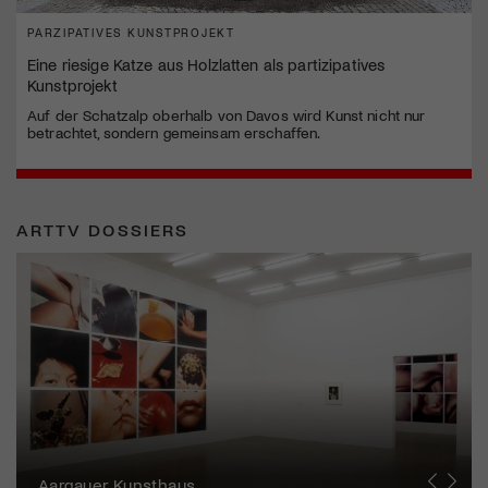
PARZIPATIVES KUNSTPROJEKT
Eine riesige Katze aus Holzlatten als partizipatives
Kunstprojekt
Auf der Schatzalp oberhalb von Davos wird Kunst nicht nur
betrachtet, sondern gemeinsam erschaffen.
ARTTV DOSSIERS
Erna Schillig - Wiederentdeckung einer
Künstlerin
Aargauer Kunsthaus
Gewerbemuseum Winterthur
Liste Art Fair Basel
Bündner Kunstmuseum
Künstler:innen Portraits
Junge Schweizer Kunst
Vögele Kultur Zentrum
Nidwaldner Museum
Haus für Kunst Uri