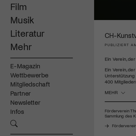
Film
Musik
0
seconds
Literatur
of
CH-Kunstve
5
minutes,
Mehr
PUBLIZIERT A
10
seconds
Volume
90%
Ein Verein, de
E-Magazin
Ein Verein, de
Wettbewerbe
Unterstützung 
400 Mitglieder
Mitgliedschaft
MEHR
Partner
Newsletter
Infos
Förderverein Thu
Sammlung des Ku
Förderverei