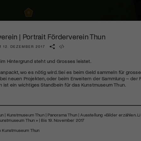
Kulturinstitution und unterstütze unsere Arbeit.
Mit deiner Mitgliedschaft erhältst du kostenlosen Zugang zu
diversen Kulturevents.
rein | Portrait Förderverein Thun
Jetzt Mitglied werden
M 12. DEZEMBER 2017
r im Hintergrund steht und Grosses leistet.
r anpackt, wo es nötig wird. Sei es beim Geld sammeln für gross
bei neuen Projekten, oder beim Erweitern der Sammlung – der F
n ist ein wichtiges Standbein für das Kunstmuseum Thun.
n | Kunstmuseum Thun | Panorama Thun | Ausstellung «Bilder erzählen. L
nstmuseum Thun » | Bis 19. November 2017
n Kunstmuseum Thun