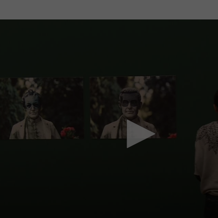
Mach mit: «Be Part of the Art»!
Engagiere dich als Kulturliebhaber:in, Kulturschaffende(r) oder