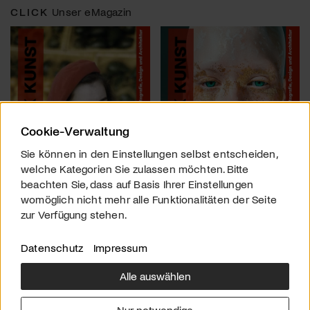
CLICK
Unser eMagazin
Cookie-Verwaltung
Sie können in den Einstellungen selbst entscheiden,
welche Kategorien Sie zulassen möchten. Bitte
beachten Sie, dass auf Basis Ihrer Einstellungen
womöglich nicht mehr alle Funktionalitäten der Seite
zur Verfügung stehen.
Datenschutz
Impressum
Alle auswählen
Über uns
Downloads
Impressum
Nur notwendige
Kontakt
Werben
Datenschutz