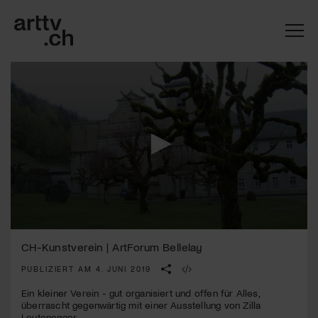
0
Mach mit: «Be Part of the Art»!
seconds
CH-Kunstverein | ArtForum Bellelay
of
4
PUBLIZIERT AM 4. JUNI 2019
Engagiere dich als Kulturliebhaber:in, Kulturschaffende(r) oder
minutes,
Kulturinstitution und unterstütze unsere Arbeit.
15
Ein kleiner Verein - gut organisiert und offen für Alles,
Mit deiner Mitgliedschaft erhältst du kostenlosen Zugang zu
seconds
überrascht gegenwärtig mit einer Ausstellung von Zilla
diversen Kulturevents.
Leutenegger.