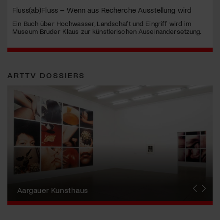
Fluss(ab)Fluss – Wenn aus Recherche Ausstellung wird
Ein Buch über Hochwasser, Landschaft und Eingriff wird im
Museum Bruder Klaus zur künstlerischen Auseinandersetzung.
ARTTV DOSSIERS
Erna Schillig - Wiederentdeckung einer
Künstlerin
Aargauer Kunsthaus
Gewerbemuseum Winterthur
Liste Art Fair Basel
Bündner Kunstmuseum
Künstler:innen Portraits
Junge Schweizer Kunst
Vögele Kultur Zentrum
Nidwaldner Museum
Haus für Kunst Uri