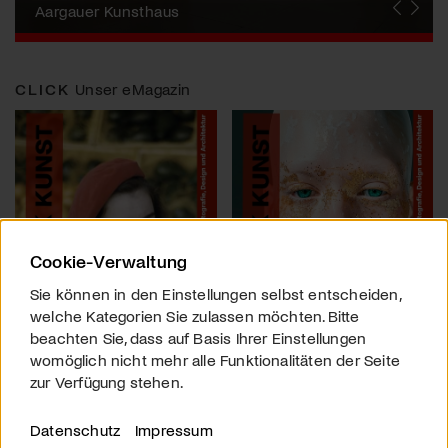
Künstlerin
Aargauer Kunsthaus
Gewerbemuseum Winterthur
Liste Art Fair Basel
Bündner Kunstmuseum
Künstler:innen Portraits
Junge Schweizer Kunst
Vögele Kultur Zentrum
Nidwaldner Museum
Haus für Kunst Uri
CLICK
Unser eMagazin
Cookie-Verwaltung
Sie können in den Einstellungen selbst entscheiden,
welche Kategorien Sie zulassen möchten. Bitte
beachten Sie, dass auf Basis Ihrer Einstellungen
womöglich nicht mehr alle Funktionalitäten der Seite
zur Verfügung stehen.
Datenschutz
Impressum