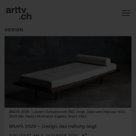
DESIGN
Mach mit: «Be Part of the Art»!
BRAFA 2026 - Laurent Schaubroeck (BE), Jorge Zalszupin (Warsaw 1922-
Engagiere dich als Kulturliebhaber:in, Kulturschaffende(r) oder
2020 São Paulo), Minimalist daybed, Brazil, 1963
Kulturinstitution und unterstütze unsere Arbeit.
BRAFA 2026 – Design, das Haltung zeigt
Mit deiner Mitgliedschaft erhältst du kostenlosen Zugang zu
diversen Kulturevents.
PUBLIZIERT AM 9. DEZEMBER 2025