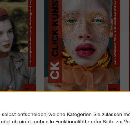
 selbst entscheiden, welche Kategorien Sie zulassen mö
möglich nicht mehr alle Funktionalitäten der Seite zur V
Downloads
Impres
Werben
Datensc