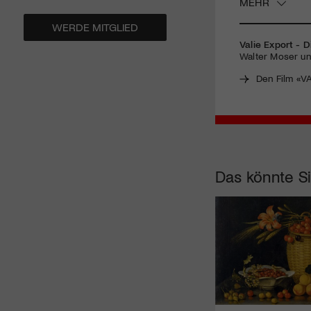
MEHR
WERDE MITGLIED
Valie Export - D
Walter Moser und
Den Film «V
Das könnte Si