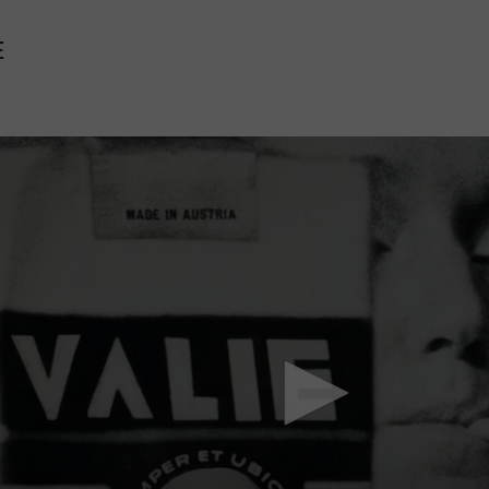
E
Mach mit: «Be Part of the Art»!
Engagiere dich als Kulturliebhaber:in, Kulturschaffende(r) oder