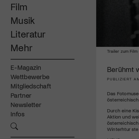
Film
Musik
Literatur
Mehr
0
Trailer zum Fil
seconds
of
2
E-Magazin
Berühmt w
minutes,
3
Wettbewerbe
seconds
Volume
PUBLIZIERT A
90%
Mitgliedschaft
Das Fotomuseum
Partner
österreichisch
Newsletter
Durch eine Kis
Infos
Aktion und wei
österreichisch
Winterhtur ste