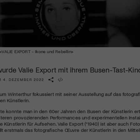
Kulturinstitution und unterstütze unsere Arbeit.
Mit deiner Mitgliedschaft erhältst du kostenlosen Zugang zu
diversen Kulturevents.
Jetzt Mitglied werden
m «VALIE EXPORT - Ikone und Rebellin»
urde Valie Export mit ihrem Busen-Tast-Kin
M 4. DEZEMBER 2022
 Winterthur fokussiert mit seiner Ausstellung auf das fotogra
en Künstlerin.
te konnte man in den 60er Jahren den Busen der Künstlerin ert
teren provozierenden Performances und experimentellen Instal
e Künstlerin für Aufsehen. Valie Export (*1940) ist aber auch F
llt erstmals das fotografische Œuvre der Künstlerin in den Mitte