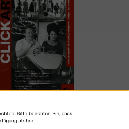
chten. Bitte beachten Sie, dass
erfügung stehen.
sum
hutz