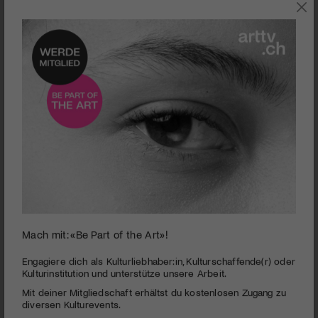
AUSSTELLUNGEN
Mach mit: «Be Part of the Art»!
0
seconds
Aargauer Kunsthaus | La jeunesse est un art
Engagiere dich als Kulturliebhaber:in, Kulturschaffende(r) oder
of
Kulturinstitution und unterstütze unsere Arbeit.
4
PUBLIZIERT AM 4. SEPTEMBER 2012
Mit deiner Mitgliedschaft erhältst du kostenlosen Zugang zu
minutes,
30
diversen Kulturevents.
«La jeunesse est un art» ist eine grosse