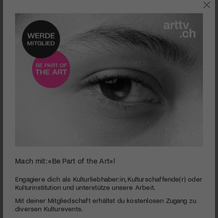
0
Mach mit: «Be Part of the Art»!
seconds
13. Jungkunst | Das lange Wochenende mit Kunst &
of
Musik
2
Engagiere dich als Kulturliebhaber:in, Kulturschaffende(r) oder
minutes,
Kulturinstitution und unterstütze unsere Arbeit.
PUBLIZIERT AM 31. OKTOBER 2019
17
Mit deiner Mitgliedschaft erhältst du kostenlosen Zugang zu
seconds
Jungkunst zog beinahe 10‘000 Besucher an!
diversen Kulturevents.