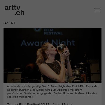
SZENE
Mach mit: «Be Part of the Art»!
Alles andere als langweilig: Die 18. Award Night des Zurich Film Festivals:
Engagiere dich als Kulturliebhaber:in, Kulturschaffende(r) oder
Geschäftsführerin Elke Mayer wird zum Abschied mit einem
Kulturinstitution und unterstütze unsere Arbeit.
persönlichen Goldenen Auge geehrt. Sie hat 11 Jahre die Geschicke des
Festivals mitgeprägt.
Mit deiner Mitgliedschaft erhältst du kostenlosen Zugang zu
diversen Kulturevents.
Zurich Film Festival 2022 | Award Night