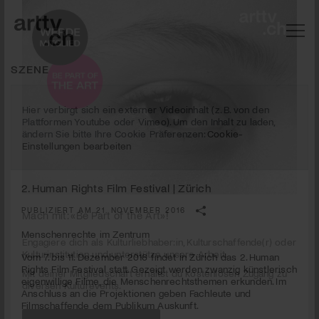
SZENE
Hier verbirgt sich ein externer Videoinhalt (z. B. von den
Plattformen Youtube oder Vimeo). Um den Inhalt zu laden,
ändern Sie bitte Ihre Cookie Präferenzen:
Cookie-
Einstellungen bearbeiten
2. Human Rights Film Festival | Zürich
PUBLIZIERT AM 21. NOVEMBER 2016
Menschenrechte im Zentrum
Mach mit: «Be Part of the Art»!
Vom 7. bis 11. Dezember 2016 findet in Zürich das 2. Human
Rights Film Festival statt. Gezeigt werden zwanzig künstlerisch
Engagiere dich als Kulturliebhaber:in, Kulturschaffende(r) oder
eigenwillige Filme, die Menschenrechtsthemen erkunden. Im
Kulturinstitution und unterstütze unsere Arbeit.
Anschluss an die Projektionen geben Fachleute und
Mit deiner Mitgliedschaft erhältst du kostenlosen Zugang zu
Filmschaffende dem Publikum Auskunft.
diversen Kulturevents.