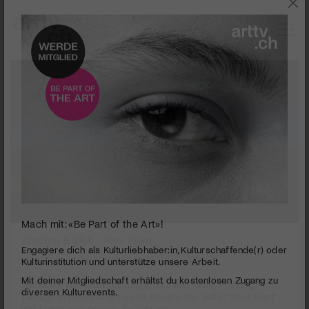
0
Mach mit: «Be Part of the Art»!
seconds
Zürcher Ballett l Peer Gynt
of
3
PUBLIZIERT AM 11. NOVEMBER 2007
Engagiere dich als Kulturliebhaber:in, Kulturschaffende(r) oder
minutes,
Kulturinstitution und unterstütze unsere Arbeit.
2
Zur Musik von Edvard Grieg, Brett Dean, Mark-Anthony
Mit deiner Mitgliedschaft erhältst du kostenlosen Zugang zu
seconds
Turnage choerografiert Heinz Spoerli das Ballet “Peer Gynt”
diversen Kulturevents.
und bietet eine geniale Aufführung.