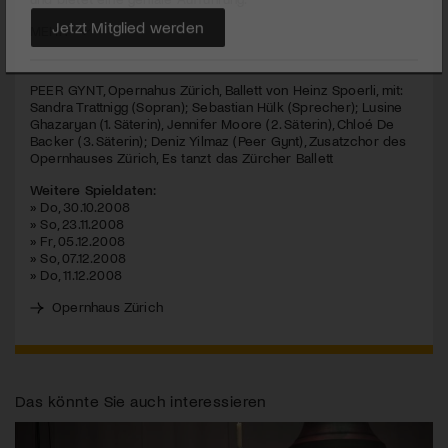
MEHR
Jetzt Mitglied werden
PEER
GYNT
, Opernahus Zürich, Ballett von Heinz Spoerli, mit:
Sandra Trattnigg (Sopran); Sebastian Hülk (Sprecher); Lusine
Ghazaryan (1. Säterin), Jennifer Moore (2. Säterin), Chloé De
Backer (3. Säterin); Deniz Yilmaz (Peer Gynt), Zusatzchor des
Opernhauses Zürich, Es tanzt das Zürcher Ballett
Weitere Spieldaten:
» Do, 30.10.2008
» So, 23.11.2008
» Fr, 05.12.2008
» So, 07.12.2008
» Do, 11.12.2008
Opernhaus Zürich
Das könnte Sie auch interessieren