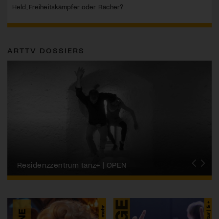
Held, Freiheitskämpfer oder Rächer?
ARTTV DOSSIERS
Migros-Kulturprozent | Tanzfestival Steps
Residenzzentrum tanz+ | OPEN
Tanzszene Schweiz