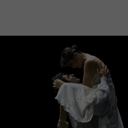
Mach mit: «Be Part of the Art»!
Engagiere dich als Kulturliebhaber:in, Kulturschaffende(r) oder