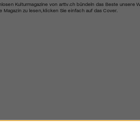
nlosen Kulturmagazine von arttv.ch bündeln das Beste unsere W
Magazin zu lesen, klicken Sie einfach auf das Cover.