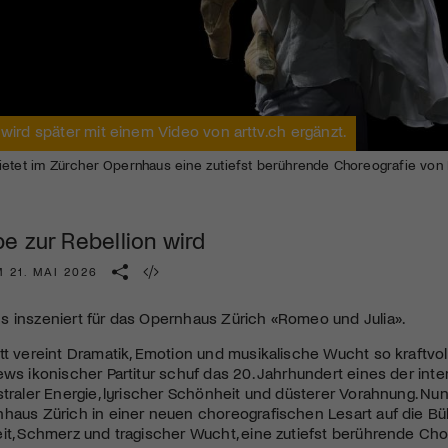
Kulturinstitution und unterstütze unsere Arbeit.
Mit deiner Mitgliedschaft erhältst du kostenlosen Zugang zu
diversen Kulturevents.
Jetzt Mitglied werden
 wird später mit einem Video von arttv.ch ergänzt.
ietet im Zürcher Opernhaus eine zutiefst berührende Choreografie von 
e zur Rebellion wird
 21. MAI 2026
s inszeniert für das Opernhaus Zürich «Romeo und Julia».
tt vereint Dramatik, Emotion und musikalische Wucht so kraftvol
ews ikonischer Partitur schuf das 20. Jahrhundert eines der in
straler Energie, lyrischer Schönheit und düsterer Vorahnung. N
haus Zürich in einer neuen choreografischen Lesart auf die Bü
eit, Schmerz und tragischer Wucht, eine zutiefst berührende C