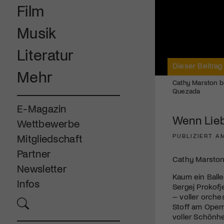
Film
Musik
Literatur
Dieser Beitrag
Mehr
Cathy Marston b
Quezada
E-Magazin
Wenn Lieb
Wettbewerbe
PUBLIZIERT AM
Mitgliedschaft
Partner
Cathy Marston
Newsletter
Kaum ein Balle
Infos
Sergej Prokofj
– voller orche
Stoff am Opern
voller Schönh