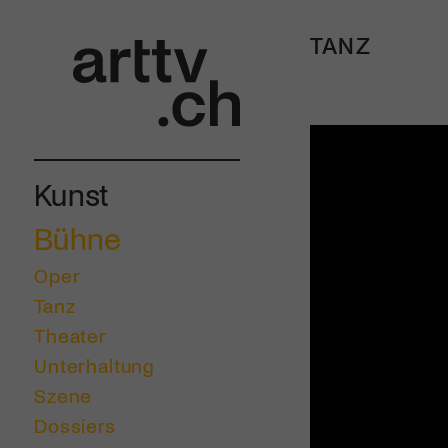
TANZ
Kunst
Bühne
Oper
Tanz
Theater
Unterhaltung
Szene
Dossiers