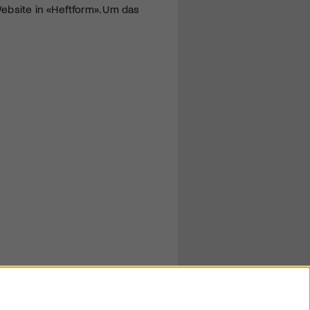
ebsite in «Heftform». Um das