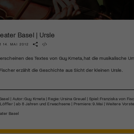
Kulturinstitution und unterstütze unsere Arbeit.
Mit deiner Mitgliedschaft erhältst du kostenlosen Zugang zu
diversen Kulturevents.
eater Basel | Ursle
Jetzt Mitglied werden
 14. MAI 2012
 erscheinen des Textes von Guy Krneta, hat die musikalische U
Fischer erzählt die Geschichte aus Sicht der kleinen Ursle.
asel | Autor: Guy Krneta | Regie: Ursina Greuel | Spiel: Franziska von Fisc
l Löffler | ab 8 Jahren und Erwachsene | Premiere: 9. Mai | Weitere Vorste
ater Basel