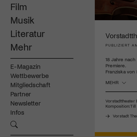
Film
Musik
0
seconds
Literatur
of
Vorstadtth
3
minutes,
Mehr
PUBLIZIERT AM
47
seconds
Volume
90%
18 Jahre nach
Premiere.
E-Magazin
Franziska von 
Wettbewerbe
MEHR
Mitgliedschaft
Partner
Vorstadttheater B
Newsletter
Komposition: Til
Infos
Vorstadt The