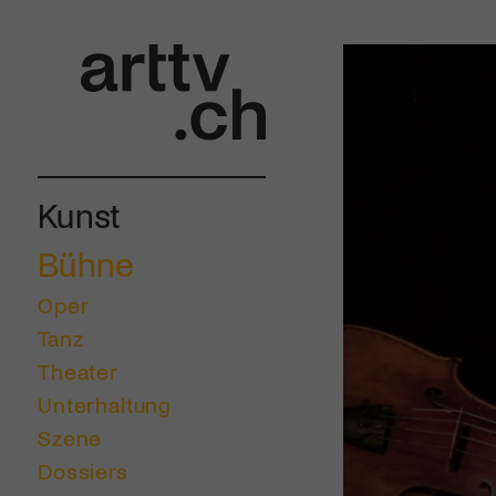
Kunst
Bühne
Oper
Tanz
Theater
Unterhaltung
Szene
Dossiers