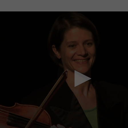
Mach mit: «Be Part of the Art»!
Engagiere dich als Kulturliebhaber:in, Kulturschaffende(r) oder