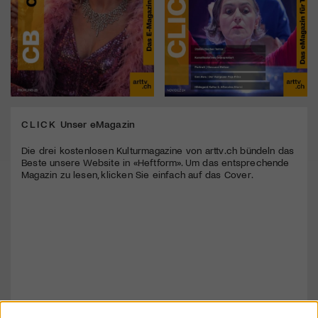
CLICK
Unser eMagazin
Die drei kostenlosen Kulturmagazine von arttv.ch bündeln das
Beste unsere Website in «Heftform». Um das entsprechende
Magazin zu lesen, klicken Sie einfach auf das Cover.