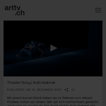
0
Mach mit: «Be Part of the Art»!
seconds
Theater Roxy | Bufo Makmal
of
3
PUBLIZIERT AM 15. DEZEMBER 2014
Engagiere dich als Kulturliebhaber:in, Kulturschaffende(r) oder
minutes,
Kulturinstitution und unterstütze unsere Arbeit.
14
Mit einem kurzen Stück haben sie im Rahmen von «Mixed
Mit deiner Mitgliedschaft erhältst du kostenlosen Zugang zu
seconds
Pickles» schon vor einem Jahr auf sich aufmerksam gemacht.
diversen Kulturevents.
Jetzt sind sie wieder da. Das Tanzkollektiv Bufo Makmal gibt