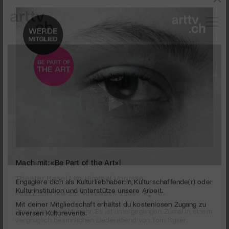
0
Mach mit: «Be Part of the Art»!
seconds
Theater Basel | Im Himmel Vorusse
of
3
PUBLIZIERT AM 26. NOVEMBER 2009
Engagiere dich als Kulturliebhaber:in, Kulturschaffende(r) oder
minutes,
Kulturinstitution und unterstütze unsere Arbeit.
17
Basel gibt es nicht mehr. Es ist untergegangen. Zumal in einem
Mit deiner Mitgliedschaft erhältst du kostenlosen Zugang zu
seconds
vergnüglich besinnlichen Liederabend von Tom Ryser.
diversen Kulturevents.