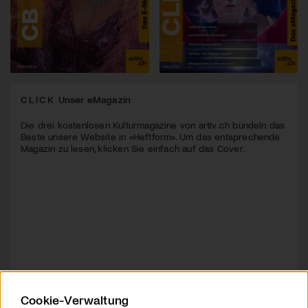
CLICK
Unser eMagazin
Die drei kostenlosen Kulturmagazine von arttv.ch bündeln das
Beste unsere Website in «Heftform». Um das entsprechende
Magazin zu lesen, klicken Sie einfach auf das Cover.
Cookie-Verwaltung