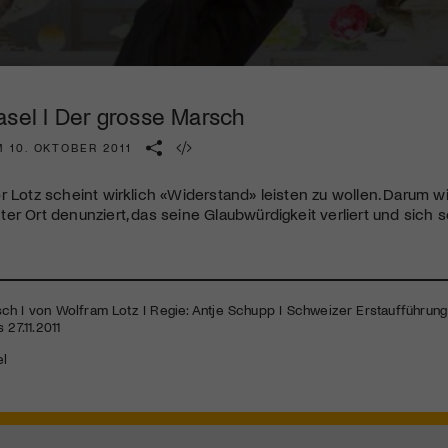
Kulturinstitution und unterstütze unsere Arbeit.
Mit deiner Mitgliedschaft erhältst du kostenlosen Zugang zu
diversen Kulturevents.
asel I Der grosse Marsch
Jetzt Mitglied werden
 10. OKTOBER 2011
r Lotz scheint wirklich «Widerstand» leisten zu wollen. Darum w
er Ort denunziert, das seine Glaubwürdigkeit verliert und sich s
h I von Wolfram Lotz I Regie: Antje Schupp I Schweizer Erstaufführung I
 27.11.2011
el