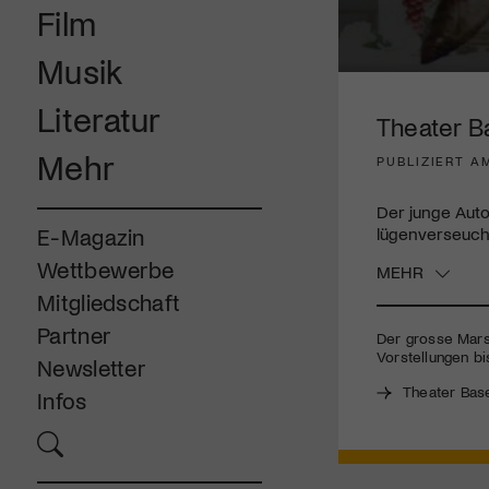
Film
Musik
0
seconds
Literatur
of
Theater B
3
minutes,
Mehr
PUBLIZIERT AM
22
seconds
Volume
90%
Der junge Auto
lügenverseucht
E-Magazin
Wettbewerbe
MEHR
Mitgliedschaft
Partner
Der grosse Marsc
Vorstellungen bis
Newsletter
Theater Bas
Infos