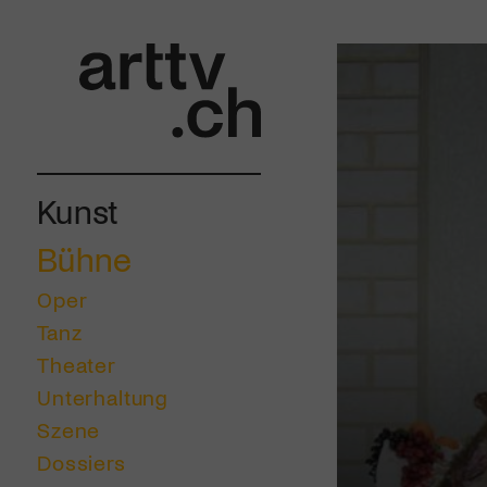
Kunst
Bühne
Oper
Tanz
Theater
Unterhaltung
Szene
Dossiers