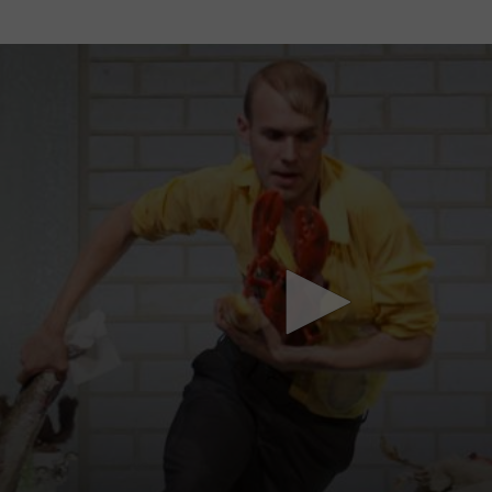
Mach mit: «Be Part of the Art»!
Engagiere dich als Kulturliebhaber:in, Kulturschaffende(r) oder