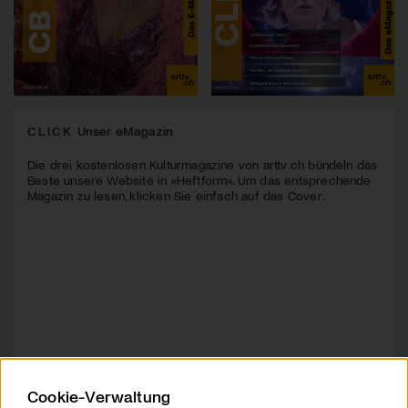
CLICK
Unser eMagazin
Die drei kostenlosen Kulturmagazine von arttv.ch bündeln das
Beste unsere Website in «Heftform». Um das entsprechende
Magazin zu lesen, klicken Sie einfach auf das Cover.
Cookie-Verwaltung