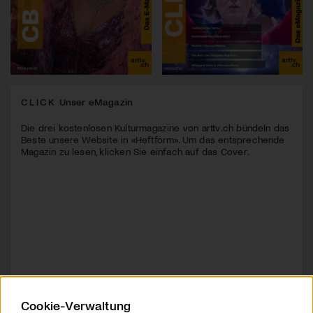
CLICK
Unser eMagazin
Die drei kostenlosen Kulturmagazine von arttv.ch bündeln das
Beste unsere Website in «Heftform». Um das entsprechende
Magazin zu lesen, klicken Sie einfach auf das Cover.
Cookie-Verwaltung