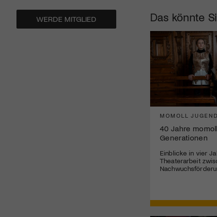
Das könnte Si
WERDE MITGLIED
MOMOLL JUGEND
40 Jahre momoll
Generationen
Einblicke in vier J
Theaterarbeit zwis
Nachwuchsförderun