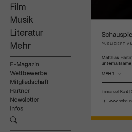
Film
Musik
0
seconds
Literatur
of
Schauspie
3
minutes,
Mehr
PUBLIZIERT A
49
seconds
Volume
90%
Matthias Hart
unterhaltsame,
E-Magazin
Wettbewerbe
MEHR
Mitgliedschaft
Partner
Immanuel Kant | 
Newsletter
www.schausp
Infos