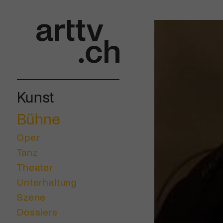
Kunst
Bühne
Oper
Tanz
Theater
Unterhaltung
Szene
Dossiers