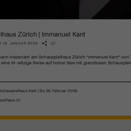
Kulturinstitution und unterstütze unsere Arbeit.
Mit deiner Mitgliedschaft erhältst du kostenlosen Zugang zu
diversen Kulturevents.
lhaus Zürich | Immanuel Kant
Jetzt Mitglied werden
M 18. JANUAR 2009
mann inszeniert am Schauspielhaus Zürich “Immanuel Kant” von
 eine irr-witzige Reise auf hoher See mit grandiosen Schauspiel
Schauspielhaus Kant | Bis 26. Februar 2009
ielhaus.ch