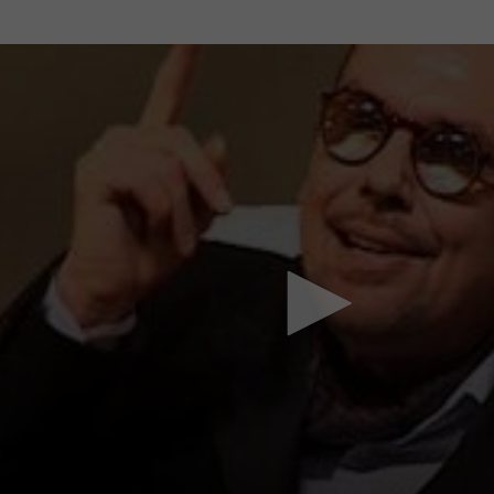
Mach mit: «Be Part of the Art»!
Engagiere dich als Kulturliebhaber:in, Kulturschaffende(r) oder