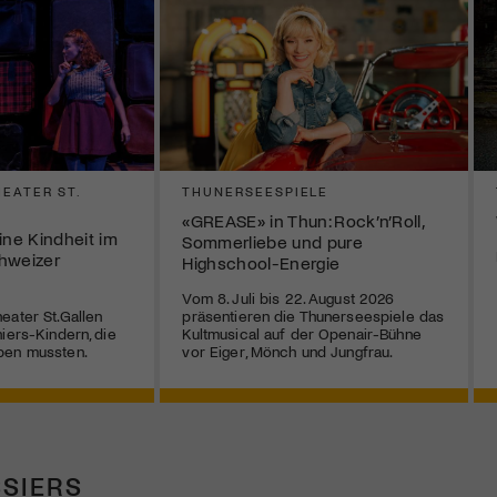
EATER ST.
THUNERSEESPIELE
«GREASE» in Thun: Rock’n’Roll,
ne Kindheit im
Sommerliebe und pure
hweizer
Highschool-Energie
Vom 8. Juli bis 22. August 2026
eater St.Gallen
präsentieren die Thunerseespiele das
iers-Kindern, die
Kultmusical auf der Openair-Bühne
ben mussten.
vor Eiger, Mönch und Jungfrau.
SIERS