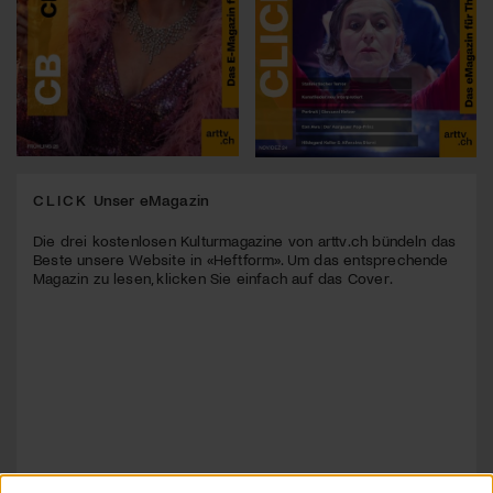
CLICK
Unser eMagazin
Die drei kostenlosen Kulturmagazine von arttv.ch bündeln das
Beste unsere Website in «Heftform». Um das entsprechende
Magazin zu lesen, klicken Sie einfach auf das Cover.