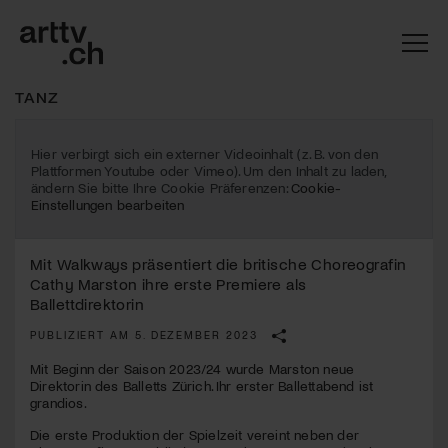
TANZ
Hier verbirgt sich ein externer Videoinhalt (z. B. von den
Plattformen Youtube oder Vimeo). Um den Inhalt zu laden,
ändern Sie bitte Ihre Cookie Präferenzen:
Cookie-
Einstellungen bearbeiten
Mit Walkways präsentiert die britische Choreografin
Cathy Marston ihre erste Premiere als
Ballettdirektorin
PUBLIZIERT AM 5. DEZEMBER 2023
Mach mit: «Be Part of the Art»!
Mit Beginn der Saison 2023/24 wurde Marston neue
Engagiere dich als Kulturliebhaber:in, Kulturschaffende(r) oder
Direktorin des Balletts Zürich. Ihr erster Ballettabend ist
Kulturinstitution und unterstütze unsere Arbeit.
grandios.
Mit deiner Mitgliedschaft erhältst du kostenlosen Zugang zu
Die erste Produktion der Spielzeit vereint neben der
diversen Kulturevents.