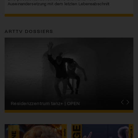
Auseinandersetzung mit dem letzten Lebensabschnitt
ARTTV DOSSIERS
Migros-Kulturprozent | Tanzfestival Steps
Residenzzentrum tanz+ | OPEN
Tanzszene Schweiz