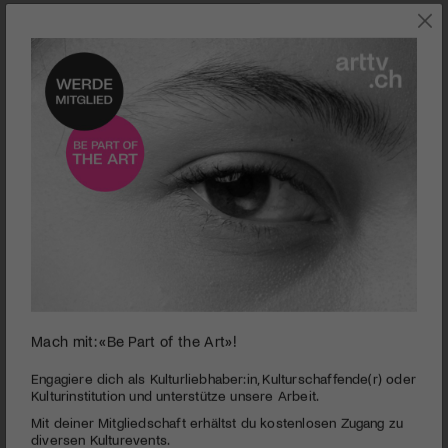
UNTERHALTUNG
Mach mit: «Be Part of the Art»!
0
Offizieller Trailer «Message In A Bottle»
seconds
Engagiere dich als Kulturliebhaber:in, Kulturschaffende(r) oder
of
Kulturinstitution und unterstütze unsere Arbeit.
MAAG Halle Zürich | Message In A Bottle
1
Mit deiner Mitgliedschaft erhältst du kostenlosen Zugang zu
minute,
PUBLIZIERT AM 15. OKTOBER 2021
13
diversen Kulturevents.