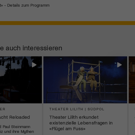
Kulturinstitution und unterstütze unsere Arbeit.
t» - Details zum Programm
Mit deiner Mitgliedschaft erhältst du kostenlosen Zugang zu
diversen Kulturevents.
Jetzt Mitglied werden
e auch interessieren
TER
THEATER LILITH | SÜDPOL
acht Reloaded
Theater Lilith erkundet
existenzielle Lebensfragen in
d Paul Steinmann
«Flügel am Fuss»
z und ihre Mythen