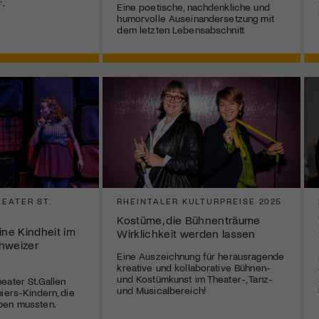
r.
Eine poetische, nachdenkliche und
humorvolle Auseinandersetzung mit
dem letzten Lebensabschnitt
EATER ST.
RHEINTALER KULTURPREISE 2025
Kostüme, die Bühnenträume
ne Kindheit im
Wirklichkeit werden lassen
hweizer
Eine Auszeichnung für herausragende
kreative und kollaborative Bühnen-
und Kostümkunst im Theater-, Tanz-
eater St.Gallen
und Musicalbereich!
iers-Kindern, die
ben mussten.