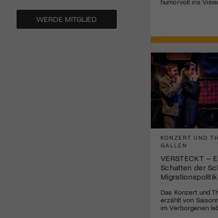
humorvoll ins Visie
WERDE MITGLIED
KONZERT UND TH
GALLEN
VERSTECKT – Ei
Schatten der Sc
Migrationspolitik
Das Konzert und Th
erzählt von Saisonn
im Verborgenen le