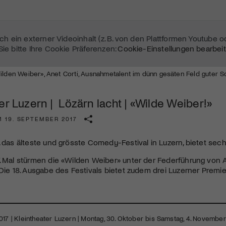
sich ein externer Videoinhalt (z. B. von den Plattformen Youtube 
Sie bitte Ihre Cookie Präferenzen:
Cookie-Einstellungen bearbei
Wilden Weiber», Anet Corti, Ausnahmetalent im dünn gesäten Feld guter 
er Luzern | Lözärn lacht | «Wilde Weiber!»
M 19. SEPTEMBER 2017
, das älteste und grösste Comedy-Festival in Luzern, bietet sec
. Mal stürmen die «Wilden Weiber» unter der Federführung von 
 Die 18. Ausgabe des Festivals bietet zudem drei Luzerner Premi
Mach mit: «Be Part of the Art»!
017 | Kleintheater Luzern | Montag, 30. Oktober bis Samstag, 4. Novembe
Engagiere dich als Kulturliebhaber:in, Kulturschaffende(r) oder