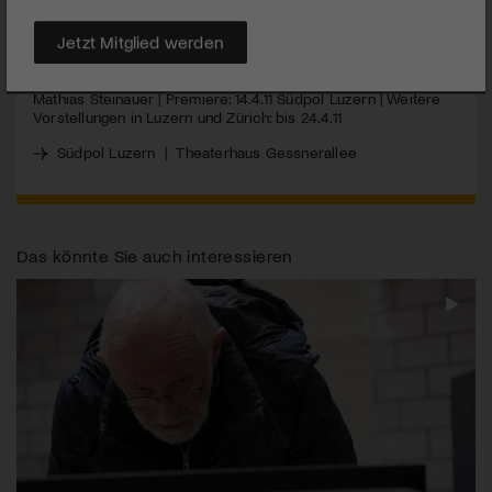
MEHR
Jetzt Mitglied werden
Kammeroper | Keyner nit | Regie: Sven Holm | Komponis:
Mathias Steinauer | Premiere: 14.4.11 Südpol Luzern | Weitere
Vorstellungen in Luzern und Zürich: bis 24.4.11
Südpol Luzern
|
Theaterhaus Gessnerallee
Das könnte Sie auch interessieren