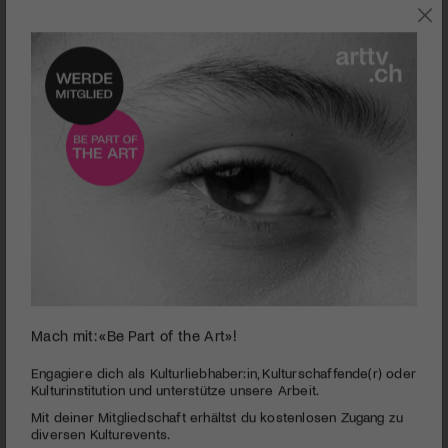
0
Mach mit: «Be Part of the Art»!
seconds
Fumetto | Keyner nit
of
3
PUBLIZIERT AM 14. APRIL 2011
Engagiere dich als Kulturliebhaber:in, Kulturschaffende(r) oder
minutes,
Kulturinstitution und unterstütze unsere Arbeit.
26
Eine ironisch-bissige Satire über die Kette von Gewalt,
Mit deiner Mitgliedschaft erhältst du kostenlosen Zugang zu
seconds
Unterdrückung und Krieg im Kapitalismus.
diversen Kulturevents.