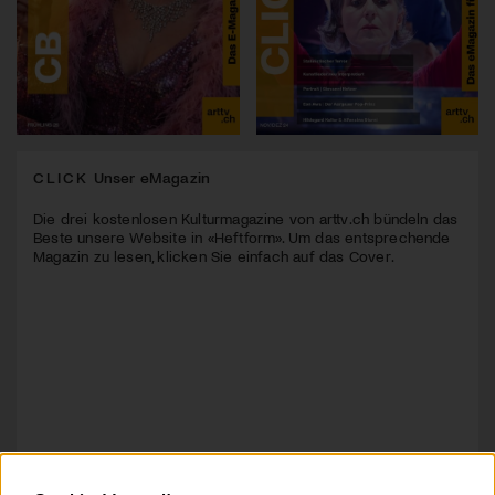
CLICK
Unser eMagazin
Die drei kostenlosen Kulturmagazine von arttv.ch bündeln das
Beste unsere Website in «Heftform». Um das entsprechende
Magazin zu lesen, klicken Sie einfach auf das Cover.