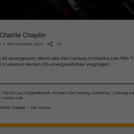
Kulturinstitution und unterstütze unsere Arbeit.
Mit deiner Mitgliedschaft erhältst du kostenlosen Zugang zu
diversen Kulturevents.
 Charlie Chaplin
Jetzt Mitglied werden
M 1. SEPTEMBER 2010
n ist unvergessen. Wenn das 21st Century Orchestra zum Film “Th
l in unseren Herzen. Ein unvergessliches Vergnügen!
– The Circus | Originalmusik mit dem 21st century orchestra | Leitung: Lu
> siehe Link
harlie Chaplin – The Circus