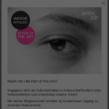
TANZ
Mach mit: «Be Part of the Art»!
0
seconds
Das Tanzfestival Winterthur feiert sein 30-jähriges
Engagiere dich als Kulturliebhaber:in, Kulturschaffende(r) oder
of
Kulturinstitution und unterstütze unsere Arbeit.
Jubiläum
4
Mit deiner Mitgliedschaft erhältst du kostenlosen Zugang zu
minutes,
PUBLIZIERT AM 6. SEPTEMBER 2022
58
diversen Kulturevents.