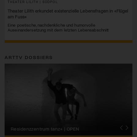
THEATER LILITH | SÜDPOL
Theater Lilith erkundet existenzielle Lebensfragen in «Flügel
am Fuss»
Eine poetische, nachdenkliche und humorvolle
Auseinandersetzung mit dem letzten Lebensabschnitt
ARTTV DOSSIERS
Migros-Kulturprozent | Tanzfestival Steps
Residenzzentrum tanz+ | OPEN
Tanzszene Schweiz