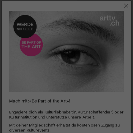
Feiert sein 50jähriges Jubiläum: Das Kleintheater Luzern
Mach mit: «Be Part of the Art»!
50 Jahre Kleintheater Luzern | Fest und Soap-Serie
Engagiere dich als Kulturliebhaber:in, Kulturschaffende(r) oder
Kulturinstitution und unterstütze unsere Arbeit.
PUBLIZIERT AM 19. SEPTEMBER 2017
Mit deiner Mitgliedschaft erhältst du kostenlosen Zugang zu
Das legendäre Luzerner Kleintheater feiert ein halbes
diversen Kulturevents.