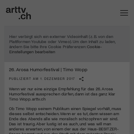
Hier verbirgt sich ein externer Videoinhalt (z. B. von den
Plattformen Youtube oder Vimeo). Um den Inhalt zu laden,
ändern Sie bitte Ihre Cookie Präferenzen:
Cookie-
Einstellungen bearbeiten
26. Arosa Humorfestival | Timo Wopp
PUBLIZIERT AM 1. DEZEMBER 2017
Wenn wir nur eine einzige Empfehlung für das 26. Arosa
Humorfestival aussprechen dürfen, dann ist das ganz klar
Timo Wopp. arttv.ch
Mach mit: «Be Part of the Art»!
Ob Timo Wopp seinem Publikum einen Spiegel vorhält, muss
dieses selbst entscheiden. Wenn er es tut, dann wissen am
Engagiere dich als Kulturliebhaber:in, Kulturschaffende(r) oder
Ende des Abends alle wie moralisch schizophren wir sind.
Kulturinstitution und unterstütze unsere Arbeit.
Das ist traurig. Aber lustig ist es auch, und was will man
Mit deiner Mitgliedschaft erhältst du kostenlosen Zugang zu
anderes erwarten, von einem der aus der Haus-
BESITZER
-
diversen Kulturevents.
Szene kommt und aus der Stadt mit dem grössten Passiv-