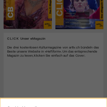
CLICK
Unser eMagazin
Die drei kostenlosen Kulturmagazine von arttv.ch bündeln das
Beste unsere Website in «Heftform». Um das entsprechende
Magazin zu lesen, klicken Sie einfach auf das Cover.