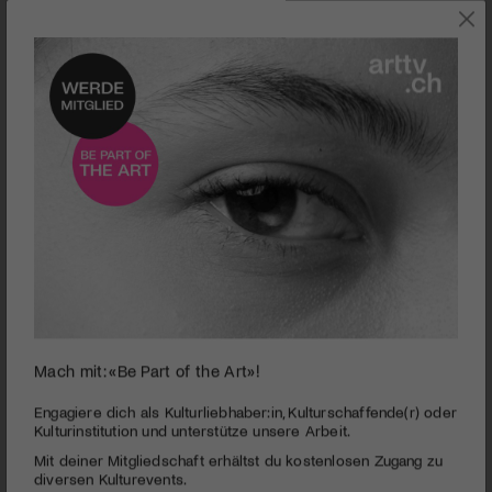
WETTBEWERB
Mach mit: «Be Part of the Art»!
2x2 Tickets zu gewinnen | Konzert | Klangwelle
Engagiere dich als Kulturliebhaber:in, Kulturschaffende(r) oder
Kulturinstitution und unterstütze unsere Arbeit.
Schostakowitsch | StradivariQuartett | Kleine Tonhalle
| Zürich
Mit deiner Mitgliedschaft erhältst du kostenlosen Zugang zu
diversen Kulturevents.