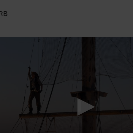
RB
Mach mit: «Be Part of the Art»!
Engagiere dich als Kulturliebhaber:in, Kulturschaffende(r) oder