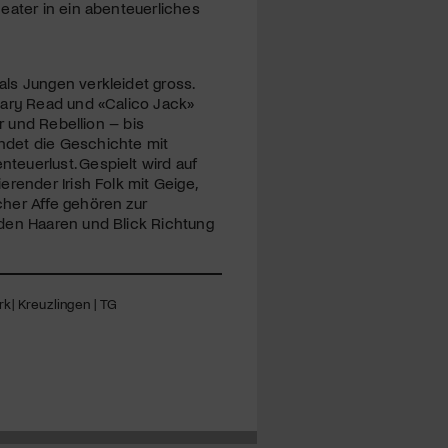
eater in ein abenteuerliches
ls Jungen verkleidet gross.
Mary Read und «Calico Jack»
r und Rebellion – bis
ndet die Geschichte mit
euerlust. Gespielt wird auf
render Irish Folk mit Geige,
cher Affe gehören zur
 den Haaren und Blick Richtung
rk| Kreuzlingen | TG