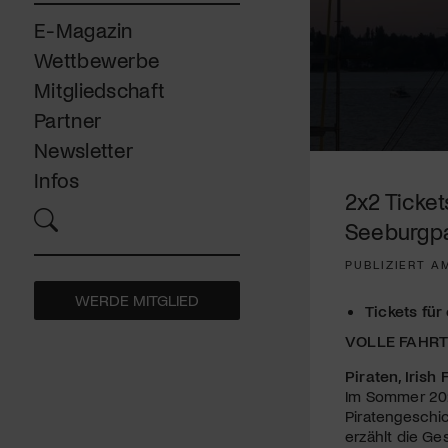
E-Magazin
Wettbewerbe
Mitgliedschaft
Partner
Newsletter
0
seconds
Infos
of
2x2 Ticke
4
minutes,
Seeburgpa
27
seconds
Volume
PUBLIZIERT AM
90%
WERDE MITGLIED
Tickets für
VOLLE FAHRT
Piraten, Iris
Im Sommer 202
Piratengeschi
erzählt die Ge