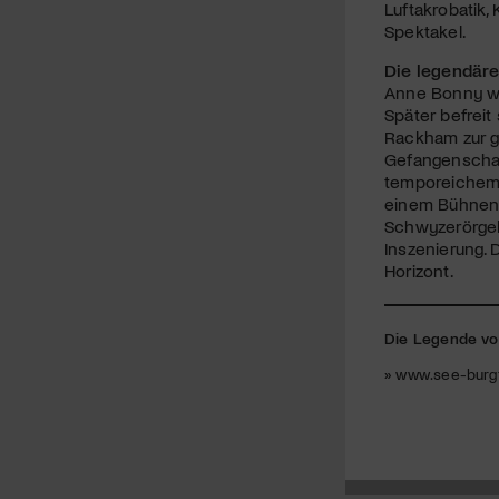
Luftakrobatik,
Spektakel.
Die legendäre
Anne Bonny wäc
Später befreit
Rackham zur ge
Gefangenschaf
temporeichem S
einem Bühnenbi
Schwyzerörgeli
Inszenierung. 
Horizont.
Die Legende v
» www.see-burgt