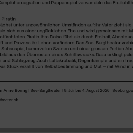
 Kampfchoreografien und Puppenspiel verwandeln das Freilichtth
 Piratin
hst unter ungewöhnlichen Umständen auf: Ihr Vater zieht sie a
 sie sich aus einer unglücklichen Ehe und wird gemeinsam mit 
fürchteten Piratin. Ihre Reise führt sie durch Freiheit, Abenteue
t und Prozess ihr Leben verändern. Das See-Burgtheater verbi
chauspiel, humorvollen Szenen und einer grossen Portion Abent
ld aus den Überresten eines Schiffswracks. Dazu erklingt pulsie
 und Schlagzeug. Auch Luftakrobatik, Degenkämpfe und ein fre
Das Stück erzählt von Selbstbestimmung und Mut – mit Wind in
on Anne Bonny
| See-Burgtheater | 9. Juli bis 4. August 2026 | Seeburgpa
heater.ch