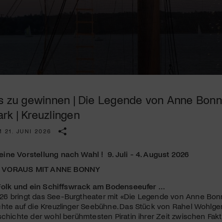
Kulturinstitution und unterstütze unsere Arbeit.
Mit deiner Mitgliedschaft erhältst du kostenlosen Zugang zu
diversen Kulturevents.
Jetzt Mitglied werden
ts zu gewinnen | Die Legende von Anne Bonny
rk | Kreuzlingen
 21. JUNI 2026
 eine Vorstellung nach Wahl ! 9. Juli - 4. August 2026
 VORAUS MIT ANNE BONNY
h Folk und ein Schiffswrack am Bodenseeufer …
6 bringt das See-Burgtheater mit «Die Legende von Anne Bonn
chte auf die Kreuzlinger Seebühne. Das Stück von Rahel Wohlge
schichte der wohl berühmtesten Piratin ihrer Zeit zwischen Fakt