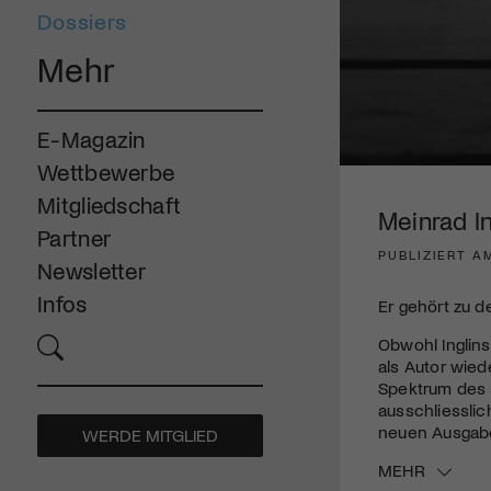
Dossiers
Mehr
E-Magazin
Wettbewerbe
0
seconds
Mitgliedschaft
of
Meinrad I
3
Partner
minutes,
PUBLIZIERT AM
47
Newsletter
seconds
Volume
90%
Infos
Er gehört zu d
Obwohl Inglins
als Autor wied
Spektrum des s
ausschliessli
neuen Ausgabe
WERDE MITGLIED
MEHR