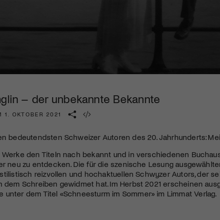
Kulturinstitution und unterstütze unsere Arbeit.
Mit deiner Mitgliedschaft erhältst du kostenlosen Zugang zu
diversen Kulturevents.
Jetzt Mitglied werden
nglin – der unbekannte Bekannte
 1. OKTOBER 2021
en bedeutendsten Schweizer Autoren des 20. Jahrhunderts: Mein
 Werke den Titeln nach bekannt und in verschiedenen Buchausgab
er neu zu entdecken. Die für die szenische Lesung ausgewählte
tilistisch reizvollen und hochaktuellen Schwyzer Autors, der sei
ch dem Schreiben gewidmet hat. Im Herbst 2021 erscheinen ausg
 unter dem Titel «Schneesturm im Sommer» im Limmat Verlag.