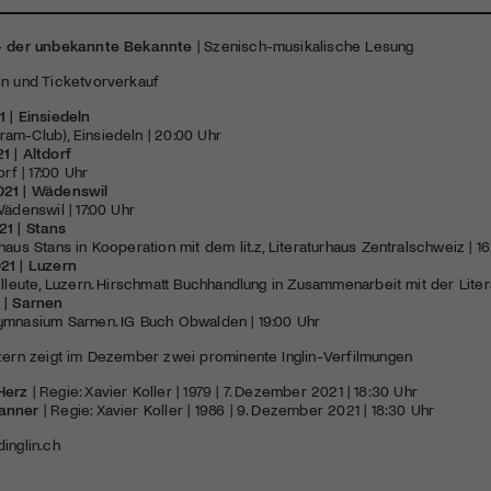
 – der unbekannte Bekannte
| Szenisch-musikalische Lesung
en und Ticketvorverkauf
 | Einsiedeln
ram-Club), Einsiedeln | 20:00 Uhr
1 | Altdorf
orf | 17:00 Uhr
021 | Wädenswil
Wädenswil | 17:00 Uhr
1 | Stans
rhaus Stans in Kooperation mit dem
lit.z
, Literaturhaus Zentralschweiz | 1
21 | Luzern
lleute, Luzern.
Hirschmatt Buchhandlung
in Zusammenarbeit mit der Litera
 | Sarnen
Gymnasium Sarnen.
IG Buch Obwalden
| 19:00 Uhr
zern
zeigt im Dezember zwei prominente Inglin-Verfilmungen
Herz
| Regie: Xavier Koller | 1979 | 7. Dezember 2021 | 18:30 Uhr
anner
| Regie: Xavier Koller | 1986 | 9. Dezember 2021 | 18:30 Uhr
inglin.ch