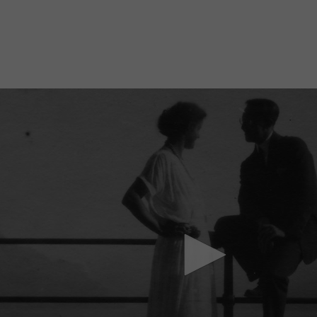
Mach mit: «Be Part of the Art»!
Engagiere dich als Kulturliebhaber:in, Kulturschaffende(r) oder