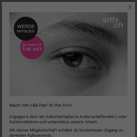
0
Mach mit: «Be Part of the Art»!
seconds
Literaturhaus Zentralschweiz | Arno Camenisch | Der
of
letzte Schnee
3
Engagiere dich als Kulturliebhaber:in, Kulturschaffende(r) oder
minutes,
Kulturinstitution und unterstütze unsere Arbeit.
PUBLIZIERT AM 16. MAI 2018
26
Mit deiner Mitgliedschaft erhältst du kostenlosen Zugang zu
seconds
Arno Camenisch las mit musikalischer Begleitung im
diversen Kulturevents.