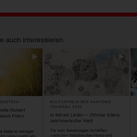
e auch interessieren
 GERTSCH
KULTURPREIS DES KANTONS
THURGAU 2025
elle: Robert
In feinen Linien – Othmar Eders
seum Franz
zeichnerische Welt
Für sein feinsinniges Schaffen
ie Malerei weniger
zwischen Naturbeobachtung und
dafür umso mehr als