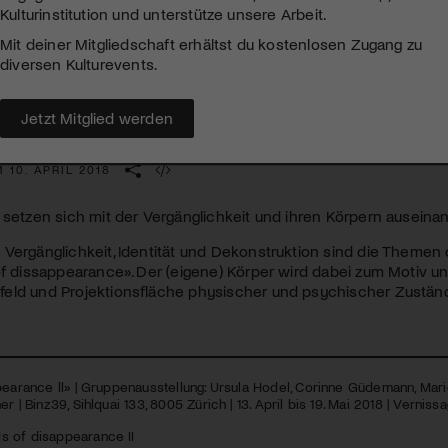
Kulturinstitution und unterstütze unsere Arbeit.
Mit deiner Mitgliedschaft erhältst du kostenlosen Zugang zu
diversen Kulturevents.
llenden Künstler*innen: Frantiček Klossner, Video einer seiner letzten A
Jetzt Mitglied werden
inz39 Zürich | fields of disappearance
 10. APRIL 2018
 setzen sich mit der Vergänglichkeit und ihren Körpern auseinan
Vergänglichkeit, Identität und Dekonstruktion sind die Themen 
of dissappearance». Der (eigene) Körper wird dabei zum Motiv un
eld und Projektionsfläche physischer und psychischer Zustän
pearance ll» | Gruppenausstellung: Ursula Hodel, Corinne Güdemann, Mari
r | Binz39, Sihlquai 133, 8005 Zürich | 13. April bis 19. Mai 2018 | Vernissa
lds of disappearance II