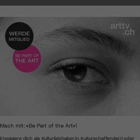
Mach mit: «Be Part of the Art»!
Engagiere dich als Kulturliebhaber:in, Kulturschaffende(r) oder