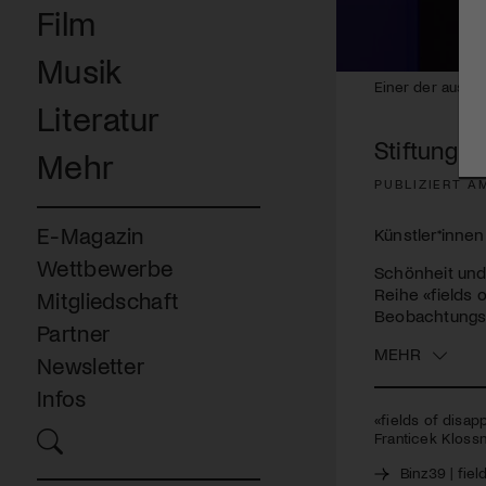
Film
Musik
0
Einer der ausste
seconds
Literatur
of
3
Stiftung B
minutes,
Mehr
39
seconds
Volume
PUBLIZIERT AM
90%
E-Magazin
Künstler*innen
Wettbewerbe
Schönheit und 
Reihe «fields 
Mitgliedschaft
Beobachtungsf
Partner
MEHR
Newsletter
Infos
«fields of disap
Franticek Klossne
Binz39 | fie