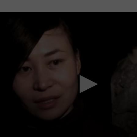
Mach mit: «Be Part of the Art»!
Engagiere dich als Kulturliebhaber:in, Kulturschaffende(r) oder