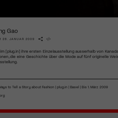
Kulturinstitution und unterstütze unsere Arbeit.
Mit deiner Mitgliedschaft erhältst du kostenlosen Zugang zu
diversen Kulturevents.
Ying Gao
Jetzt Mitglied werden
M 28. JANUAR 2009
 im [plug.in] ihre ersten Einzelausstellung ausserhalb von Kanad
ionen, die eine Geschichte über die Mode auf fünf originelle Weis
stellung.
ays to Tell a Story about Fashion | plug.in | Basel | Bis 1. März 2009
org