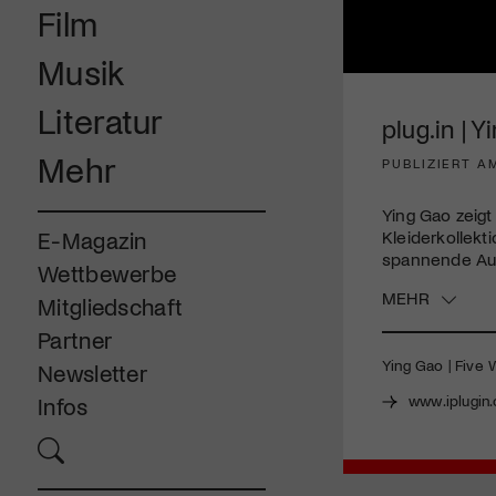
Film
Musik
0
seconds
Literatur
of
plug.in | 
2
minutes,
Mehr
PUBLIZIERT A
45
seconds
Volume
90%
Ying Gao zeigt
Kleiderkollekt
E-Magazin
spannende Aus
Wettbewerbe
MEHR
Mitgliedschaft
Partner
Ying Gao | Five W
Newsletter
www.iplugin.
Infos