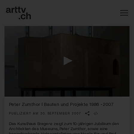
0
Mach mit: «Be Part of the Art»!
seconds
Peter Zumthor l Bauten und Projekte 1986 -2007
of
3
PUBLIZIERT AM 30. SEPTEMBER 2007
Engagiere dich als Kulturliebhaber:in, Kulturschaffende(r) oder
minutes,
Kulturinstitution und unterstütze unsere Arbeit.
54
Das Kunsthaus Bregenz zeigt zum 10-jährigen Jubiläum den
Mit deiner Mitgliedschaft erhältst du kostenlosen Zugang zu
seconds
Architekten des Museums, Peter Zumthor, sowie eine
diversen Kulturevents.
beeindruckende Videoinstallation von Nicole Six und Paul