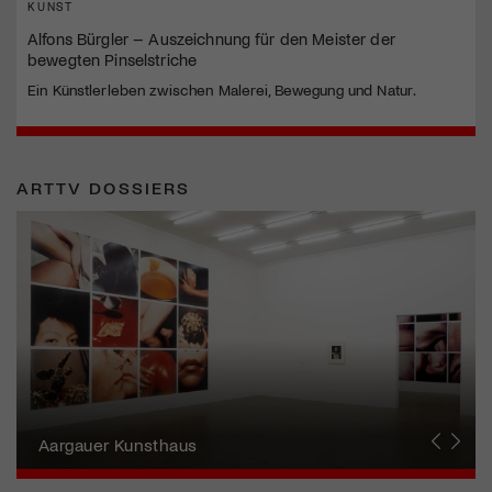
KUNST
Alfons Bürgler – Auszeichnung für den Meister der
bewegten Pinselstriche
Ein Künstlerleben zwischen Malerei, Bewegung und Natur.
ARTTV DOSSIERS
Erna Schillig - Wiederentdeckung einer
Künstlerin
Aargauer Kunsthaus
Gewerbemuseum Winterthur
Liste Art Fair Basel
Bündner Kunstmuseum
Künstler:innen Portraits
Junge Schweizer Kunst
Vögele Kultur Zentrum
Nidwaldner Museum
Haus für Kunst Uri