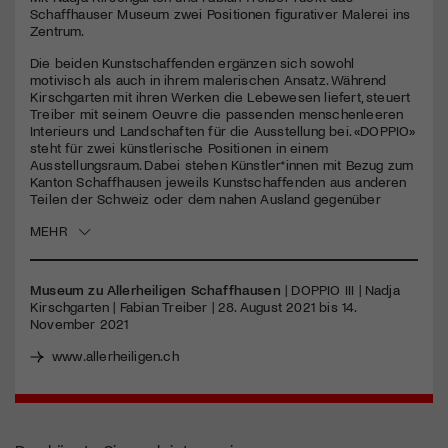
seconds
Schaffhauser Museum zwei Positionen figurativer Malerei ins
Zentrum.
Jetzt Mitglied werden
Die beiden Kunstschaffenden ergänzen sich sowohl
motivisch als auch in ihrem malerischen Ansatz. Während
Kirschgarten mit ihren Werken die Lebewesen liefert, steuert
Treiber mit seinem Oeuvre die passenden menschenleeren
Interieurs und Landschaften für die Ausstellung bei. «DOPPIO»
steht für zwei künstlerische Positionen in einem
Ausstellungsraum. Dabei stehen Künstler*innen mit Bezug zum
Kanton Schaffhausen jeweils Kunstschaffenden aus anderen
Teilen der Schweiz oder dem nahen Ausland gegenüber
MEHR
Museum zu Allerheiligen Schaffhausen
|
DOPPIO
III
| Nadja
Kirschgarten | Fabian Treiber | 28. August 2021 bis 14.
November 2021
www.allerheiligen.ch