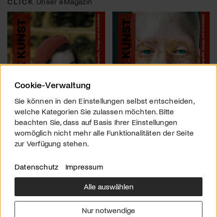
CLICK
Unser eMagazin
Cookie-Verwaltung
Sie können in den Einstellungen selbst entscheiden,
welche Kategorien Sie zulassen möchten. Bitte
beachten Sie, dass auf Basis Ihrer Einstellungen
womöglich nicht mehr alle Funktionalitäten der Seite
zur Verfügung stehen.
Datenschutz
Impressum
Alle auswählen
Über uns
Downloads
Impressum
Nur notwendige
Kontakt
Werben
Datenschutz