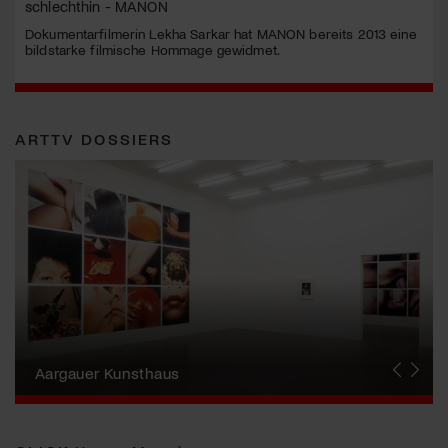
schlechthin - MANON
Dokumentarfilmerin Lekha Sarkar hat MANON bereits 2013 eine
bildstarke filmische Hommage gewidmet.
ARTTV DOSSIERS
Erna Schillig - Wiederentdeckung einer
Künstlerin
Aargauer Kunsthaus
Gewerbemuseum Winterthur
Liste Art Fair Basel
Bündner Kunstmuseum
Künstler:innen Portraits
Junge Schweizer Kunst
Vögele Kultur Zentrum
Nidwaldner Museum
Haus für Kunst Uri