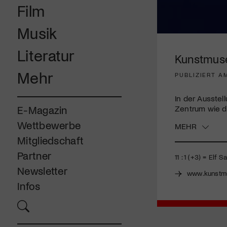
Film
Musik
0
seconds
Literatur
of
Kunstmuse
3
minutes,
Mehr
PUBLIZIERT A
38
seconds
Volume
90%
In der Ausstel
Zentrum wie d
E-Magazin
Wettbewerbe
MEHR
Mitgliedschaft
Partner
11 : 1 (+3) = El
Newsletter
www.kunstm
Infos