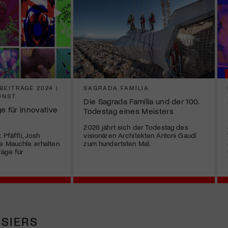
EITRÄGE 2024 |
SAGRADA FAMÍLIA
UNST
Die Sagrada Família und der 100.
e für innovative
Todestag eines Meisters
2026 jährt sich der Todestag des
 Pfäffli, Josh
visionären Architekten Antoni Gaudí
e Mauchle erhalten
zum hundertsten Mal.
räge für
SIERS