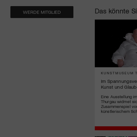
Das könnte Si
WERDE MITGLIED
KUNSTMUSEUM 
Im Spannungsver
Kunst und Glau
Eine Ausstellung 
Thurgau widmet si
Zusammenspiel von
künstlerischem Sch