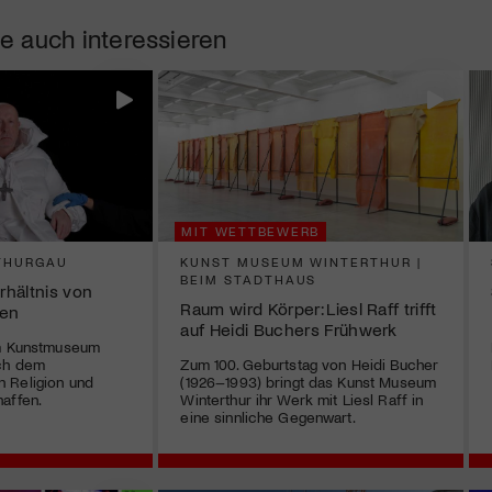
e auch interessieren
MIT WETTBEWERB
THURGAU
KUNST MUSEUM WINTERTHUR |
BEIM STADTHAUS
hältnis von
Raum wird Körper: Liesl Raff trifft
ben
auf Heidi Buchers Frühwerk
im Kunstmuseum
ch dem
Zum 100. Geburtstag von Heidi Bucher
 Religion und
(1926–1993) bringt das Kunst Museum
affen.
Winterthur ihr Werk mit Liesl Raff in
eine sinnliche Gegenwart.