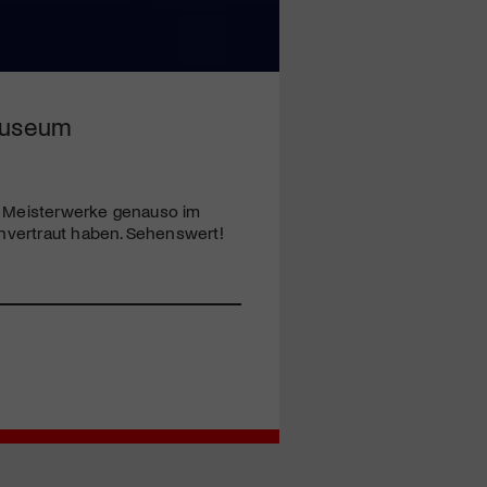
 Museum
en Meisterwerke genauso im
vertraut haben. Sehenswert!