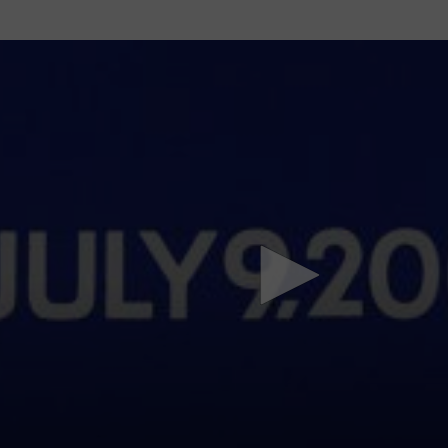
Mach mit: «Be Part of the Art»!
Engagiere dich als Kulturliebhaber:in, Kulturschaffende(r) oder