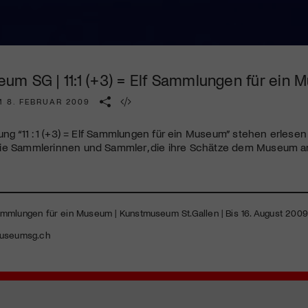
Kulturinstitution und unterstütze unsere Arbeit.
Mit deiner Mitgliedschaft erhältst du kostenlosen Zugang zu
diversen Kulturevents.
um SG | 11:1 (+3) = Elf Sammlungen für ein
Jetzt Mitglied werden
M 8. FEBRUAR 2009
lung “11 : 1 (+3) = Elf Sammlungen für ein Museum” stehen erles
ie Sammlerinnen und Sammler, die ihre Schätze dem Museum an
f Sammlungen für ein Museum | Kunstmuseum St.Gallen | Bis 16. August 2009
useumsg.ch