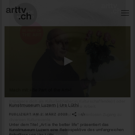
0
Mach mit: «Be Part of the Art»!
seconds
Kunstmuseum Luzern | Urs Lüthi
of
1
PUBLIZIERT AM 2. MÄRZ 2009
Engagiere dich als Kulturliebhaber:in, Kulturschaffende(r) oder
minute,
Kulturinstitution und unterstütze unsere Arbeit.
56
Unter dem Titel „Art is the better life“ präsentiert das
Mit deiner Mitgliedschaft erhältst du kostenlosen Zugang zu
seconds
Kunstmuseum Luzern eine Retrospektive des umfangreichen
diversen Kulturevents.
Schaffens von Urs Lüthi