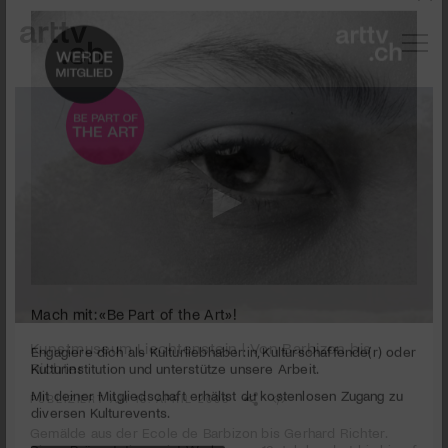
0
Mach mit: «Be Part of the Art»!
seconds
Kunstmuseum Liechtenstein | Von Barbizon bis
of
Richter
3
Engagiere dich als Kulturliebhaber:in, Kulturschaffende(r) oder
minutes,
Kulturinstitution und unterstütze unsere Arbeit.
PUBLIZIERT AM 15. APRIL 2008
36
Mit deiner Mitgliedschaft erhältst du kostenlosen Zugang zu
seconds
Gemälde aus der Ecole de Barbizon bis Gerhard Richter.
diversen Kulturevents.