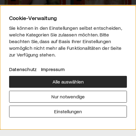
Cookie-Verwaltung
Sie können in den Einstellungen selbst entscheiden,
welche Kategorien Sie zulassen möchten. Bitte
beachten Sie, dass auf Basis Ihrer Einstellungen
womöglich nicht mehr alle Funktionalitäten der Seite
zur Verfügung stehen.
Datenschutz
Impressum
Alle auswählen
Über uns
Downloads
Impressum
Nur notwendige
Kontakt
Werben
Datenschutz
Einstellungen
© 2026 arttv.ch